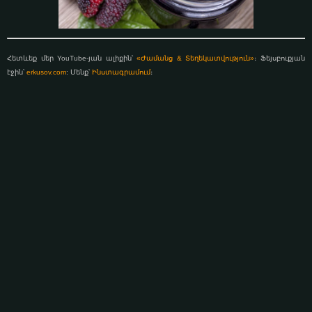
Հետևեք մեր YouTube-յան ալիքին՝
«Ժամանց & Տեղեկատվություն»
։ Ֆեյսբուքյան
էջին՝
erkusov.com
: Մենք՝
Ինստագրամում
։