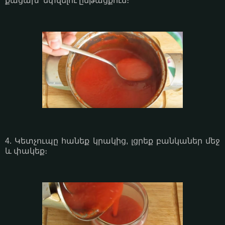
քացախ՝ եփվելու ընթացքում։
4. Կետչուպը հանեք կրակից, լցրեք բանկաներ մեջ
և փակեք։