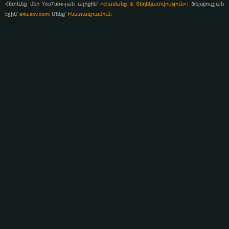
Հետևեք մեր YouTube-յան ալիքին՝
«Ժամանց & Տեղեկատվություն»
։ Ֆեյսբուքյան
էջին՝
erkusov.com
: Մենք՝
Ինստագրամում
։