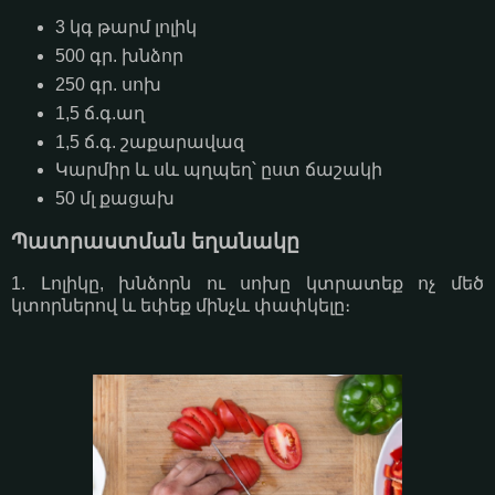
3 կգ թարմ լոլիկ
500 գր. խնձոր
250 գր. սոխ
1,5 ճ.գ.աղ
1,5 ճ.գ. շաքարավազ
Կարմիր և սև պղպեղ՝ ըստ ճաշակի
50 մլ քացախ
Պատրաստման եղանակը
1. Լոլիկը, խնձորն ու սոխը կտրատեք ոչ մեծ
կտորներով և եփեք մինչև փափկելը։