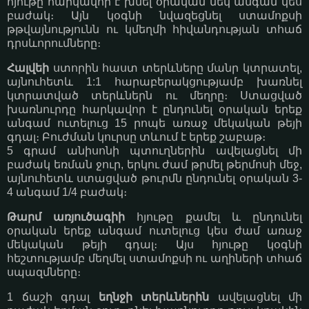
հյութը հարկավոր է խմել օրական մեկ անգամ կես
բաժակ։ Այն կօգնի նվազեցնել ստամոքսի
թթվայնությունն ու կմեղմի հիվանդության տհաճ
դրսևորումները։
Հալվեի
ստորին հաստ տերևները մանր կտրատել,
այնուհետև 1:1 հարաբերակցությամբ խառնել
կտրատված տերևներն ու մեղրը։ Ստացված
խառնուրդը հարկավոր է ընդունել օրական երեք
անգամ ուտելուց 15 րոպե առաջ մեկական թեյի
գդալ։ Բուժման կուրսը տևում է երեք շաբաթ։
5 գրամ անիսոնի պտուղներին ավելացնել մի
բաժակ եռման ջուր, երկու ժամ թրմել թերմոսի մեջ,
այնուհետև ստացված թուրմն ընդունել օրական 3-
4 անգամ 1/4 բաժակ։
Թարմ առյուծագիի
հյութը քամել և ընդունել
օրական երեք անգամ ուտելուց կես ժամ առաջ
մեկական թեյի գդալ։ Այս հյութը կօգնի
հեշտությամբ մեղմել ստամոքսի ու աղիների տհաճ
սպազմները։
1 ճաշի գդալ
եղնջի տերևներին
ավելացնել մի