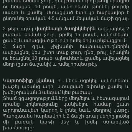
բաժակ եռման ջուր, դնել խառնուրդը թույլ կրակին
ու եռացնել 10 րոպե, այնուհետև թողնել թուրմը
սառչի և քամել։ Ստացված եփուկը հարկավոր է
ընդունել օրական 4-5 անգամ մեկական ճաշի գդալ։
2 թեյի գդալ
վաղենակի ծաղիկներին
ավելացնել 2
բաժակ եռման ջուր, թրմել 15 րոպե, այնուհետև
քամել և ստացված թուրմը խմել օրվա ընթացքում։
3 ճաշի գդալ չիչխանի հատապտուղներին
ավելացնել կես լիտր տաք ջուր, դնել թույլ կրակին
ու եռացնել 10 րոպե, այնուհետև քամել, ավելացնել
մեղր (ըստ ճաշակի) և խմել որպես թեյ։
Կարտոֆիլը լվանալ
ու կեղևազրկել, այնուհետև
խաշել առանց աղի, ստացված եփուկը քամել և
խմել օրական 3 անգամ կես բաժակ։
Տհաճ զգացողությունները մեղմելու և հետագայում
դրանց կրկնությունը կանխելու համար շատ
արդյունավետ կարող է լինել նաև մեղրով կաթը։
Պարզապես հարկավոր է 2 ճաշի գդալ մեղրը լուծել
մի բաժակ կաթի մեջ և խմել ստացված
խառնուրդը։