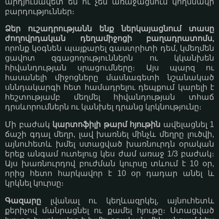
արդյունավետ են ու չեն առաջացնում կողմնակի
բարդություններ։
Ձեր ուշադրությանն ենք ներկայացնում տասը
ժողովրդական դեղամիջոցի բաղադրատոմս,
որոնք կօգնեն պայքարել գաստրիտի դեմ, կմեղմեն
ցավոտ զգացողություններն ու կկանխեն
հիվանդության սրացումները։ Այս պարզ ու
հասանելի միջոցները մասնագետի նշանակած
սննդակարգի հետ համադրելու դեպքում կարելի է
հեշտությամբ մեղմել հիվանդության տհաճ
դրսևորումներն ու կանխել դրանց կրկնությունը։
Մի բաժակ
կարտոֆիլի թարմ հյութին
ավելացնել 1
ճաշի գդալ մեղր, լավ խառնել մինչև մեղրը լուծվի,
այնուհետև խմել ստացված խառնուրդն օրական
երեք անգամ ուտելուց կես ժամ առաջ 1/3 բաժակ։
Այս խառնուրդով բուժման կուրսը տևում է 10 օր,
որից հետո հարկավոր է 10 օր դադար անել և
կրկնել կուրսը։
Գազարը
լվանալ ու կեղևազրկել, այնուհետև
քերիչով մանրացնել ու քամել հյութը։ Ստացված