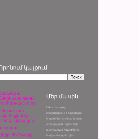
Որոնում կայքում
Ժամանց &
Մեր մասին
Տեղեկատվություն
YouTube-յան ալիք
Erkusov.com-ը
Erkusov.com
ներկայացնում է օգտակար
ֆեյսբուքյան էջ․
հոդվածներ և տեսանյութեր
145հզ․ ընթերցող
առողջության, կիրառելի
Instagram
առօրեական հնարքների,
Մենք՝ TikTok-ում
հոգեբանության, կին-