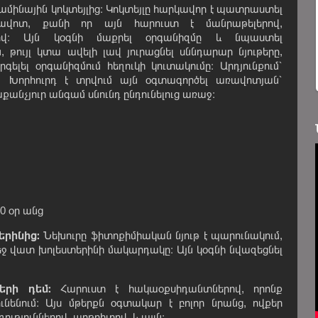
իտամինային կոկտեյլից։ Կոկտեյլը հարկավոր է պատրաստել
ռավոտ, քանի որ այն հարուստ է մանրաթելերով,
ով։ Այն կօգնի մաքրել օրգանիզմը և նպաստել
 թույլ կտա ավելի լավ յուրացնել սննդարար նյութերը,
ելել օրգանիզմում հեղուկի կուտակումը։ Արդյունքում՝
։ Խորհուրդ է տրվում այն օգտագործել առավոտյան՝
քանչյուր անգամ սնունդ ընդունելուց առաջ։
0 օր անց
երինից։
Նեխուրը ֆիտոքիմիական նյութ է պարունակում,
 մեջ վատ խոլեստերինի մակարդակը։ Այն կօգնի նվազեցնել
երի դեմ։
Հարուստ է հակաօքսիդանտներով, որոնք
ւնենում։ Այս մթերքն օգտակար է բոլոր նրանց, ովքեր
ւթյուններով, արթրիտով, և այլն։