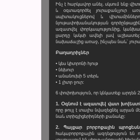
Ինչ է հարկավոր անել. սկսում ենք վ
և օգտագործել յուրաքանչյուր ա
սպիտակուցներով և վիտամիններ
նյութափոխանակության գործընթացին,
ազատվել փորկապությունից, կանխարգ
լյարդը կսկսի ավելի լավ աշխատել
նախաճաշից առաջ, ինչպես նաև՝ յուրա
Բաղադրիչներ
• կես կիտրոնի հյութ
• նեխուր
• անանուխի 5 տերև
• 1 լիտր ջուր։
6 փոփոխություն, որ կնկատեք արդեն 2
1. Օգնում է ազատվել վատ խոլեստ
որը թույլ է տալիս նվազեցնել արյան
նաև տրիգլիցերիդների քանակը։
2. Պայքար բորբոքային պրոցեսն
հակաբորբոքային ազդեցություն են ո
տառապում են սիրտ-անոթային հիվանդո