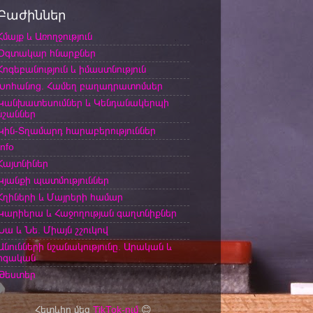
Բաժիններ
Հմայք և Առողջություն
Օգտակար հնարքներ
Հոգեբանություն և իմաստնություն
Խոհանոց. Համեղ բաղադրատոմսեր
Կանխատեսումներ և Կենդանակերպի
նշաններ
Կին-Տղամարդ հարաբերություններ
Info
Հայտնիներ
Կյանքի պատմություններ
Հղիների և Մայրերի համար
Կարիերա և Հաջողության գաղտնիքներ
Նա և Նե. Միայն շշուկով
Անունների նշանակությունը. Արական և
իգական
Թեստեր
Հետևիր մեզ
TikTok-ում
😊