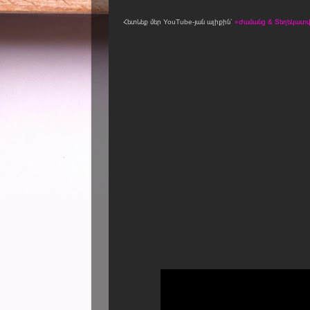
Հետևեք մեր YouTube-յան ալիքին՝
«Ժամանց & Տեղեկատվո