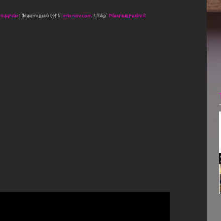
ւթյուն»
։ Ֆեյսբուքյան էջին՝
erkusov.com
: Մենք՝
Ինստագրամում
։