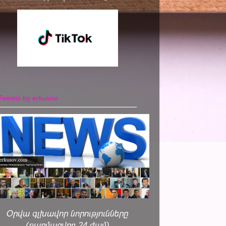
Tweets by erkusov
Օրվա գլխավոր նորությունները
(թարմացվող 24 ժամ)