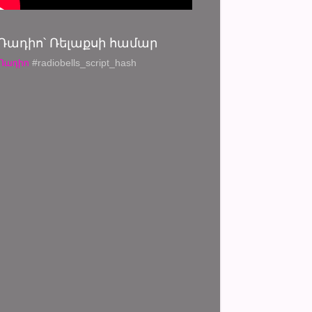
Ռադիո՝ Ռելաքսի համար
Ռադիո
#radiobells_script_hash