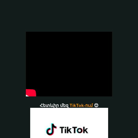
Հետևիր մեզ
TikTok-ում
😊