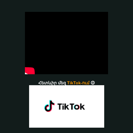
Հետևիր մեզ
TikTok-ում
😊