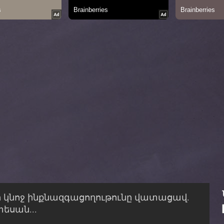
 կնոջ ինքնազգացողութունը վատացավ.
եսան...