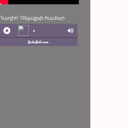
Ռադիո՝ Ռելաքսի համար
▼