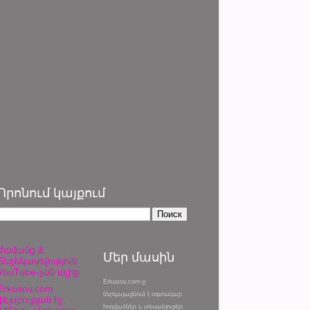
Որոնում կայքում
Ժամանց &
Մեր մասին
Տեղեկատվություն
YouTube-յան ալիք
Erkusov.com-ը
Erkusov.com
ներկայացնում է օգտակար
ֆեյսբուքյան էջ․
հոդվածներ և տեսանյութեր