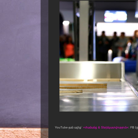
YouTube-յան ալիք՝
«Ժամանց & Տեղեկատվություն»
։ FB է