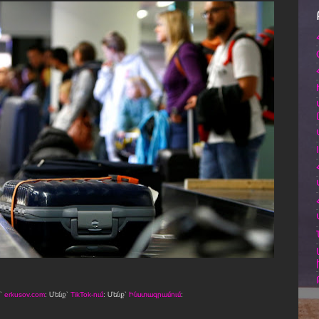
ջ՝
erkusov.com
: Մենք՝
TikTok-ում
: Մենք՝
Ինստագրամում
։