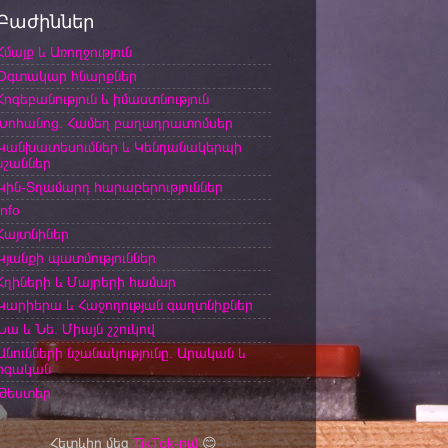
Բաժիններ
Հմայք և Առողջություն
Օգտակար հնարքներ
Հոգեբանություն և իմաստնություն
Խոհանոց. Համեղ բաղադրատոմսեր
Կանխատեսումներ և Կենդանակերպի
նշաններ
Կին-Տղամարդ հարաբերություններ
Info
Հայտնիներ
Կյանքի պատմություններ
Հղիների և Մայրերի համար
Կարիերա և Հաջողության գաղտնիքներ
Նա և Նե. Միայն շշուկով
Անունների նշանակությունը. Արական և
իգական
Թեստեր
Հետևիր մեզ
TikTok-ում
😊