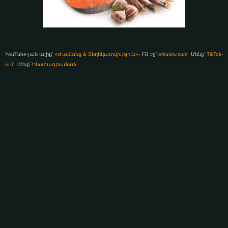
YouTube-յան ալիք՝
«Ժամանց & Տեղեկատվություն»
։ FB էջ՝
erkusov.com
: Մենք՝
TikTok-
ում
: Մենք՝
Ինստագրամում
։