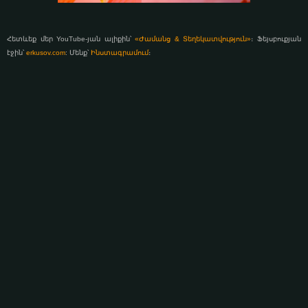
Հետևեք մեր YouTube-յան ալիքին՝
«Ժամանց & Տեղեկատվություն»
։ Ֆեյսբուքյան
էջին՝
erkusov.com
: Մենք՝
Ինստագրամում
։