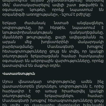
ապահովում արյան շրջանառությունը մարմնով
մեկ՝ մատակարարելով ավելի շատ թթվածին և
օգտակար նյութեր, որոնք նպաստում են
օրգանիզմի առողջությանը», - նշում է բժիշկը:
Երկար ժամանակ նստած անցկացնելու
սովորությունը, իր հերթին, նպաստում է
նյութափոխանակության դանդաղեցմանը,
մկանների թուլությանը, քաշի ավելացմանն ու
արյան մեջ խոլեստերինի մակարդակի
բարձրացմանը։ Մասնագետի խոսքով՝
հետազոտությունները ցույց են տվել, որ կյանքի
տևողության երկարացման համար հատկապես
օգտակար են աերոբային վարժությունները, որոնք
կատարվում են մաքուր օդին։
Վատատեսություն
Մյուս վնասակար սովորությունը ամեն ինչ
վատատեսորեն ընդունելու սովորությունն է, որից
հարկավոր է օր առաջ հրաժարվել կյանքի
տևողությունը երկարացնելու համար։
Մասնագետի խոսքով՝ հետազոտությունները ցույց
են տվել, որ վատատես մարդկանց իմունային