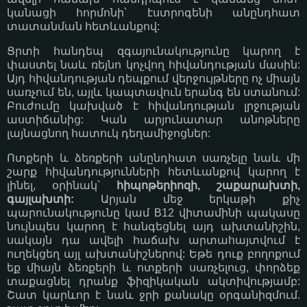
կանացի հորմոնի՝ էստրոգենի անընդհատ
տատանման հետևանքով:
Ցրտի հանդեպ զգայունակությունը կարող է
փաստել նաև ռեյնո կոչվող հիվանդության մասին:
Այդ հիվանդության դեպքում վերջույթները ոչ միայն
սառչում են, այլև կապտավուն երանգ են ստանում:
Բուժումը կախված է հիվանդության լրջության
աստիճանից: Կան արյունատար անոթները
լայնացնող հատուկ դեղամիջոցներ:
Ոտքերի և ձեռքերի անընդհատ սառչելը նաև մի
շարք հիվանդությունների հետևանքով կարող է
լինել, օրինակ՝
հիպոթերիոզի, շաքարախտի,
գայլախտի:
Արյան մեջ երկաթի քիչ
պարունակությունը կամ B12 վիտամինի պակասը
նույնպես կարող է հանգեցնել այդ ախտանիշին,
սակայն դա ավելի հաճախ արտահայտվում է
ուղեկցեղ այլ ախտանիշներով: Եթե դուք բողոքում
եք միայն ձեռքերի և ոտքերի սառչելուց, փորձեք
տաքացնել դրանք ֆիզիկական ակտիվությամբ:
Շատ կարևոր է նաև ջրի քանակը օրգանիզմում.