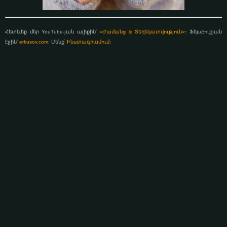
Հետևեք մեր YouTube-յան ալիքին՝
«Ժամանց & Տեղեկատվություն»
։ Ֆեյսբուքյան
էջին՝
erkusov.com
: Մենք՝
Ինստագրամում
։