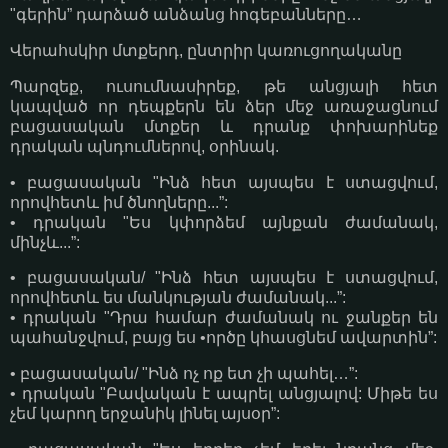
"գերին” դարձած անձանց հոգեբանները…
Վերահսկիր մտքերդ, ընտրիր կառուցողականը
Պարզեք, ուսումնասիրեք, թե անցյալի հետ
կապված որ դեպքերն են ձեր մեջ առաջացնում
բացասական մտքեր և դրանք փոխարինեք
դրական պնդումներով, օրինակ.
• բացասական "Ինձ հետ այսպես է ստացվում,
որովհետև իմ ծնողները...”:
• դրական "Ես կփորձեմ այնքան ժամանակ,
մինչև...”:
• բացասական/ "Ինձ հետ այսպես է ստացվում,
որովհետև ես մանկության ժամանակ...”:
• դրական "Դրա համար ժամանակ ու ջանքեր են
պահանջվում, բայց ես •ործը կհասցնեմ ավարտին”:
• բացասական/ "Ինձ ոչ ոք ետ չի պահել…”:
• դրական "Բավական է ապրել անցյալով: Միթե ես
չեմ կարող երջանիկ լինել այսօր”: