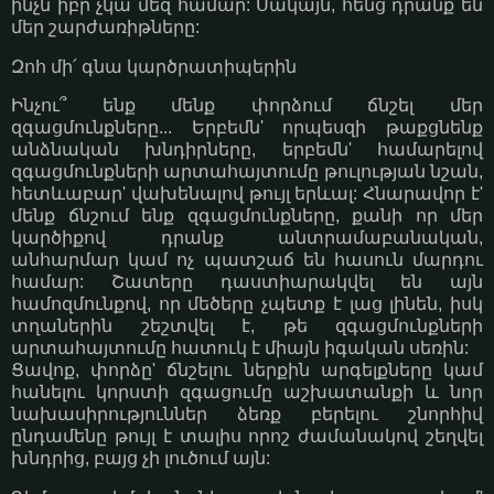
ինչն իբր չկա մեզ համար: Սակայն, հենց դրանք են
մեր շարժառիթները:
Զոհ մի՛ գնա կարծրատիպերին
Ինչու՞ ենք մենք փորձում ճնշել մեր
զգացմունքները... Երբեմն' որպեսզի թաքցնենք
անձնական խնդիրները, երբեմն' համարելով
զգացմունքների արտահայտումը թուլության նշան,
հետևաբար' վախենալով թույլ երևալ: Հնարավոր է'
մենք ճնշում ենք զգացմունքները, քանի որ մեր
կարծիքով դրանք անտրամաբանական,
անհարմար կամ ոչ պատշաճ են հասուն մարդու
համար: Շատերը դաստիարակվել են այն
համոզմունքով, որ մեծերը չպետք է լաց լինեն, իսկ
տղաներին շեշտվել է, թե զգացմունքների
արտահայտումը հատուկ է միայն իգական սեռին:
Ցավոք, փորձը' ճնշելու ներքին արգելքները կամ
հանելու կորստի զգացումը աշխատանքի և նոր
նախասիրություններ ձեռք բերելու շնորհիվ
ընդամենը թույլ է տալիս որոշ ժամանակով շեղվել
խնդրից, բայց չի լուծում այն: