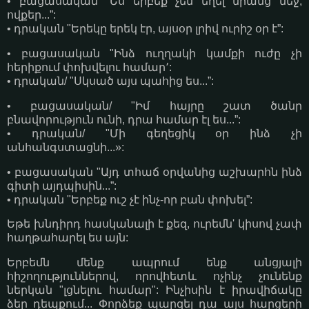
• բացասական "Ես երբեք չեմ եղել նրանց մեջ,
ովքեր...”:
• դրական "Երեկը երեկ էր, այսօր լրիվ ուրիշ օր է”:
• բացասական "Ինձ ուղղակի կամքի ուժը չի
հերիքում փոխվելու համար՚:
• դրական/ "Սկսած այս պահից ես...”:
• բացասական/ "Իմ հայրը շատ ծանր
բնավորություն ունի, դրա համար էլ ես...”:
• դրական/ "Մի գեղեցիկ օր ինձ չի
անհանգստացնի...»:
• բացասական "Այդ տհաճ օրվանից աշխարհն ինձ
գիտի այդպիսին...”:
• դրական "Երբեք ուշ չէ ինչ-որ բան փոխել”:
Եթե խնդիրդ հասկանալի է քեզ, ուրեմն' կիսով չափ
հաղթահարել ես այն:
Երբեմն մենք ապրում ենք անցյալի
հիշողություններով, որովհետև ոչինչ չունենք
ներկան "լցնելու համար": Ինչիսին է իրավիճակը
ձեր դեպքում... Փորձեք պարզել դա այս հարցերի