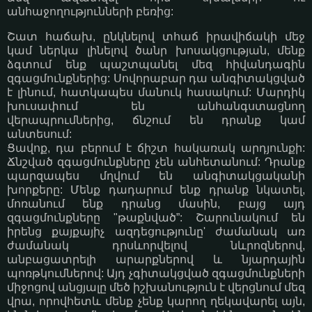
անհաջողությունների բեռից:
Շատ հաճախ, ընկնելով տհաճ իրավիճակի մեջ
կամ ներկա լինելով ծանր խոսակցության, մենք
ձգտում ենք պաշտպանել մեզ հիվանդագին
զգացմունքներից: Սովորաբար դա անգիտակցված
է լինում, հատկապես մանուկ հասակում: Մարդիկ
խուսափում են անհանգստացնող
վերապրումներից, ճնշում են դրանք կամ
անտեսում:
Ցավոք, դա բերում է ճիշտ հակառակ արդյունքի:
Ճնշված զգացմունքները չեն անհետանում: Դրանք
պարզապես մղվում են անգիտակցականի
խորքերը: Մենք դադարում ենք դրանք նկատել,
մոռանում ենք դրանց մասին, բայց այդ
զգացմունքները "թաքնված”: Շարունակում են
իրենց քայքայիչ ազդեցությունը' ժամանակ առ
ժամանակ դրսևորվելով նևրոզներով,
անբացատրելի արարքներով և նյարդային
պոռթկումներով: Այդ չգիտակցված զգացմունքների
միջոցով անցյալը մեծ իշխանություն է վերցնում մեզ
վրա, որովհետև մենք չենք կարող ղեկավարել այն,