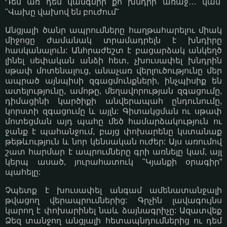
Դեմ առ դեմ կանգնիր քո խնդրի առաջ… կամ'
"Վախը վախով են բուժում"
Անցյալի ծանր ապրումները հաղթահարելու միակ
միջոցը ժամանակ տրամադրելն է խնդիրը
հասկանալուն: Անհրաժեշտ է բացարձակ անկեղծ
լինել սեփական անձի հետ, չխուսափել խնդրին
սթափ մոտենալուց, անաչառ վերլուծությունը մեր
ապրած այնպիսի զգացմունքների, ինչպիսիք են
ատելությունը, ամոթը, մեղավորության զգացումը,
դիմացինի կարծիքի անվերապահ ընդունումը,
կորստի զգացումը և այլն: Գիտակցման ու սթափ
մոտեցման այդ պահը մեծ համարձակություն ու
ջանք է պահանջում, բայց փոխարենը կստանաք
թեթևություն և նոր կենսական ուժեր: Այս առումով
շատ հարմար է ապրումները գրի առնելը կամ, այլ
կերպ ասած, յուրահատուկ "Կյանքի օրագիր”
պահելը:
Չպետք է խուսափել անգամ ամենատանջալի
թվացող վերապրումներից: Գրչին լավագույնս
կարող է փոխարինել նաև ձայնագրիչը: Ազատվեք
Ձեզ տանջող անցյալի հետապնդումներից ու դեմ