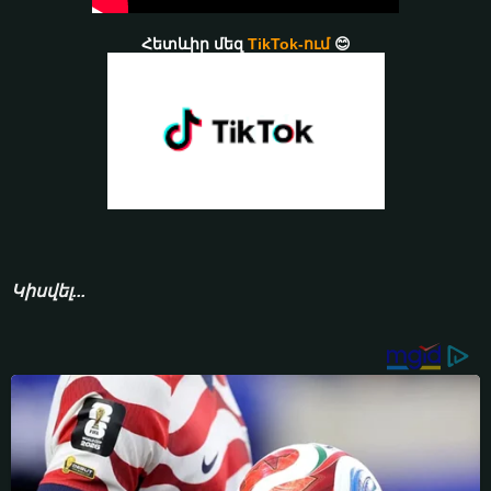
Հետևիր մեզ
TikTok-ում
😊
Կիսվել...