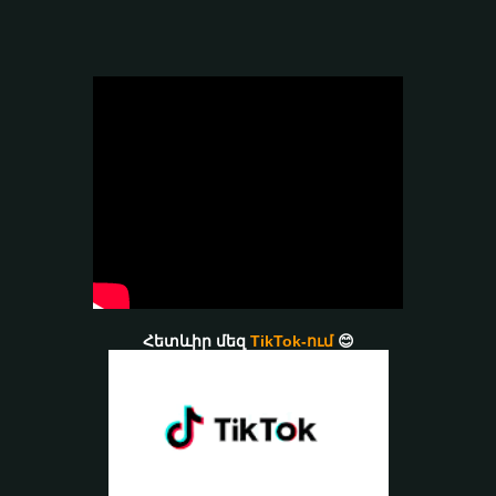
Հետևիր մեզ
TikTok-ում
😊