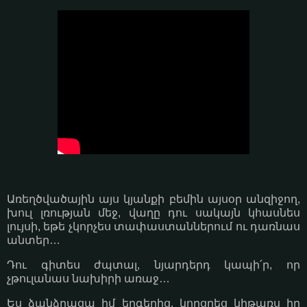
Առեղծվածային այս կյանքի բեմին այսօր անզիջող,
խուլ լռության մեջ, վաղը դու սակայն կհասնես
լույսի, եթե չկորչես տափաստաններում ու դառնաս
անտեր…
Դու գիտես ժպտալ, նյարդերդ կապի՛ր, որ
չթուլանաս նախիրի առաջ…
Ես ձանձրացա իմ երգերից, կորցրեց կիթառս իր