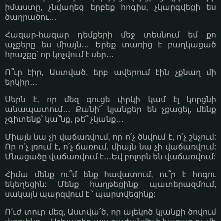
իմաստը, չնվաղեց երբեք հոգիս, չկարգվեցի ես
ծաղրածու…
Հազար-հազար դեմքերի մեջ տեսնում եմ քո
աչքերը ես միայն… Երեք տառից է բաղկացած
հրաշքը՝ որ կոչվում է սեր…
Ո՞ւր էիր, Աստված, երբ ավերում էին չքնաղ մի
երկիր…
Սերն է, որ մեզ գուցե փրկի կամ էլ կորցնի
անապատում… Քանի՜ կյանքեր են չքացել, մենք
չգիտենք՝ կա՞նք, թե՞ չկանք…
Միայն նա չի վաճառվում, որ ո՛չ ծնվում է, ո՛չ շնչում:
Որ ո՛չ լռում է, ո՛չ ճառում, միայն նա չի վաճառվում:
Մնացածը վաճառվում է…Եվ բոլորն են վաճառվում:
Հիմա մենք ու՞մ ենք հավատում, ու՞ր է հոգու
եկեղեցին: Մենք հաղթեցինք պատերազմում,
սակայն պարզվում է ՝ պարտվեցինք:
Ո՛ւժ տուր մեզ, Աստվա՛ծ, որ ալեկոծ կյանքի ծովում