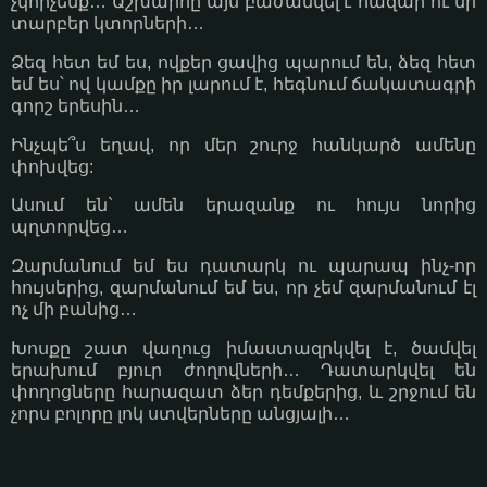
չկորչենք… Աշխարհը այս բաժանվել է հազար ու մի
տարբեր կտորների…
Ձեզ հետ եմ ես, ովքեր ցավից պարում են, ձեզ հետ
եմ ես՝ ով կամքը իր լարում է, հեգնում ճակատագրի
գորշ երեսին…
Ինչպե՞ս եղավ, որ մեր շուրջ հանկարծ ամենը
փոխվեց:
Ասում են` ամեն երազանք ու հույս նորից
պղտորվեց…
Զարմանում եմ ես դատարկ ու պարապ ինչ-որ
հույսերից, զարմանում եմ ես, որ չեմ զարմանում էլ
ոչ մի բանից…
Խոսքը շատ վաղուց իմաստազրկվել է, ծամվել
երախում բյուր ժողովների… Դատարկվել են
փողոցները հարազատ ձեր դեմքերից, և շրջում են
չորս բոլորը լոկ ստվերները անցյալի…