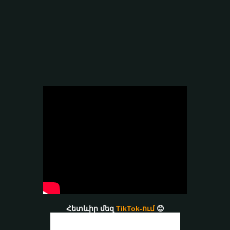
Հետևիր մեզ
TikTok-ում
😊