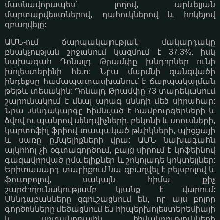
մասնավորապես՝ լողով, արևելյան
մարտարվեստներով, դահուկներով և հոկեյով
զբաղվելը:
ԱՄՆ-ում ճարպակալության մակարդակը
բնակչության շրջանում կազմում է 37,3%, իսկ
նախագահ Դոնալդ Թրամփը խնդիրներ ունի
խոլեստերինի հետ: Նրա մարմնի զանգվածի
ինդեքսը համապատասխանում է ճարպակալման
թեթև տեսակին: Դոնալդ Թրամփը 73 տարեկանում
շարունակում է մնալ արագ սննդի մեծ սիրահար:
Նրա սննդակարգը հիմնված է համբուրգերների և
ձվով ու պանրով սենդվիչների, բեկոնի և սոուսների,
կարտոֆիլ ֆրիով տապակած թևիկների, պիցցայի
և սառը ըմպելիքների վրա: ԱՄՆ նախագահն
ալկոհոլ չի օգտագործում, բայց սիրում է կոֆեինով
գազավորված ըմպելիքներ և շոկոլադե կոկտեյլներ:
Երիտասարդ տարիքում նա զբաղվել է բեյսբոլով և
ֆուտբոլով, սակայն հիմա քիչ
շարժողունակությամբ կյանք է վարում:
Սննդաբանները զգուշացնում են, որ այս բոլոր
գործոնները մեծացնում են հիպերխոլեստերեմիայի
և սրտանոթային հիվանդությունների