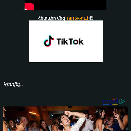
Հետևիր մեզ
TikTok-ում
😊
Կիսվել...