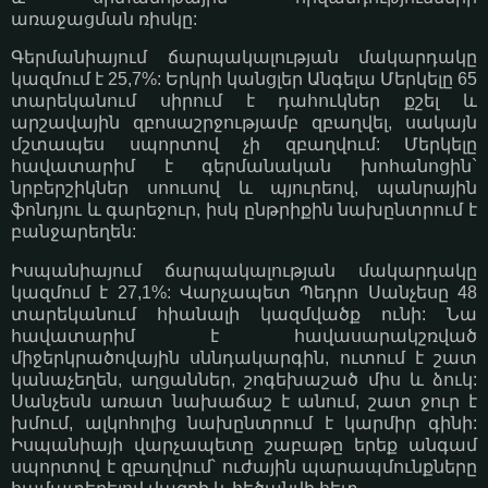
առաջացման ռիսկը:
Գերմանիայում ճարպակալության մակարդակը
կազմում է 25,7%: Երկրի կանցլեր Անգելա Մերկելը 65
տարեկանում սիրում է դահուկներ քշել և
արշավային զբոսաշրջությամբ զբաղվել, սակայն
մշտապես սպորտով չի զբաղվում: Մերկելը
հավատարիմ է գերմանական խոհանոցին`
նրբերշիկներ սոուսով և պյուրեով, պանրային
ֆոնդյու և գարեջուր, իսկ ընթրիքին նախընտրում է
բանջարեղեն:
Իսպանիայում ճարպակալության մակարդակը
կազմում է 27,1%: Վարչապետ Պեդրո Սանչեսը 48
տարեկանում հիանալի կազմվածք ունի: Նա
հավատարիմ է հավասարակշռված
միջերկրածովային սննդակարգին, ուտում է շատ
կանաչեղեն, աղցաններ, շոգեխաշած միս և ձուկ:
Սանչեսն առատ նախաճաշ է անում, շատ ջուր է
խմում, ալկոհոլից նախընտրում է կարմիր գինի:
Իսպանիայի վարչապետը շաբաթը երեք անգամ
սպորտով է զբաղվում՝ ուժային պարապմունքները