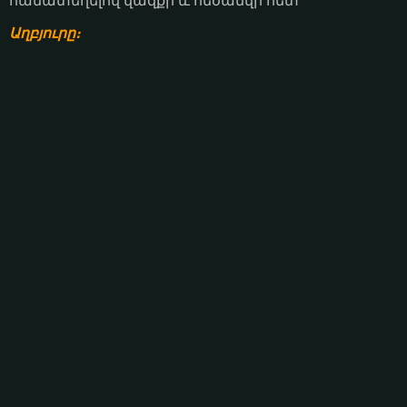
համատեղելով վազքի և հեծանվի հետ
Աղբյուրը։