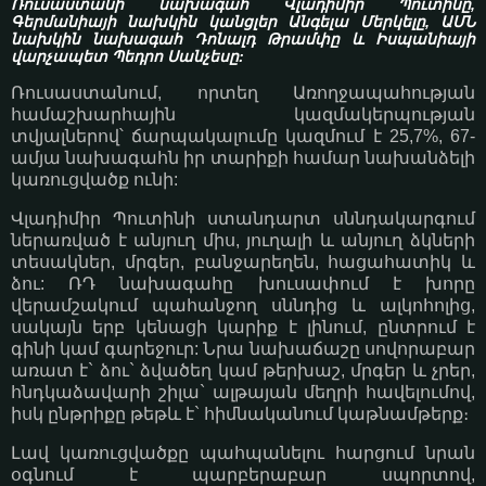
Ռուսաստանի նախագահ Վլադիմիր Պուտինը,
Գերմանիայի նախկին կանցլեր Անգելա Մերկելը, ԱՄՆ
նախկին նախագահ Դոնալդ Թրամփը և Իսպանիայի
վարչապետ Պեդրո Սանչեսը:
Ռուսաստանում, որտեղ Առողջապահության
համաշխարհային կազմակերպության
տվյալներով՝ ճարպակալումը կազմում է 25,7%, 67-
ամյա նախագահն իր տարիքի համար նախանձելի
կառուցվածք ունի:
Վլադիմիր Պուտինի ստանդարտ սննդակարգում
ներառված է անյուղ միս, յուղալի և անյուղ ձկների
տեսակներ, մրգեր, բանջարեղեն, հացահատիկ և
ձու: ՌԴ նախագահը խուսափում է խորը
վերամշակում պահանջող սննդից և ալկոհոլից,
սակայն երբ կենացի կարիք է լինում, ընտրում է
գինի կամ գարեջուր: Նրա նախաճաշը սովորաբար
առատ է` ձու` ձվածեղ կամ թերխաշ, մրգեր և չրեր,
հնդկաձավարի շիլա` ալթայան մեղրի հավելումով,
իսկ ընթրիքը թեթև է` հիմնականում կաթնամթերք։
Լավ կառուցվածքը պահպանելու հարցում նրան
օգնում է պարբերաբար սպորտով,