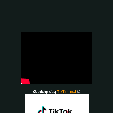
Հետևիր մեզ
TikTok-ում
😊