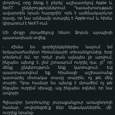
փորձով, որը ձեռք է բերել՝ աշխատելով Apple և
NeXT ընկերություններում։ Դասախոսության
ավարտին նրան հարցրին՝ որն է ամենակարևոր
դասը, որ նա անձամբ ստացել է Apple-ում և հիմա
կիրառում է NeXT-ում։
Մի փոքր մտածելուց հետո Ջոբսն այսպիսի
պատասխան տվեց.
- Հիմա ես գործընկերներիս նայում եմ
երկարաժամկետ հեռանկարի տեսանկյունից։ Երբ
տեսնում եմ, որ որևէ բան այնպես չի արվում,
ինչպես պետք է, չեմ շտապում ուղղել դա․ չէ՞ որ
մենք ընկերություն ենք կառուցում։ Եվ
պատրաստվում եք հիանալի աշխատանք
կատարել մոտակա տասը տարին, ոչ թե մեկ
տարի։ Դրա համար ես պետք է մտածեմ ոչ թե
ինչպես ուղղեմ սխալը, այլ ինչպես օգնեմ, որ նա
սովորի։
Գլխավոր խորհուրդը յուրաքանչյուր առաջնորդի
համար. սովորեցրե՛ք ձեր ենթականերին, մի՛
ուղղեք նրանց։