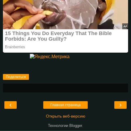
Поделиться
‹
›
Главная страница
Открыть веб-версию
Технологии
Blogger
.