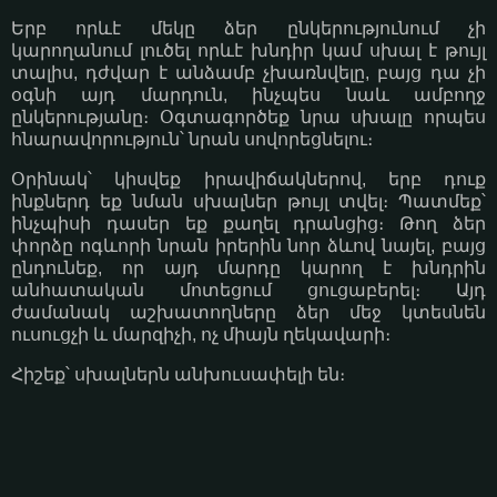
Երբ որևէ մեկը ձեր ընկերությունում չի
կարողանում լուծել որևէ խնդիր կամ սխալ է թույլ
տալիս, դժվար է անձամբ չխառնվելը, բայց դա չի
օգնի այդ մարդուն, ինչպես նաև ամբողջ
ընկերությանը։ Օգտագործեք նրա սխալը որպես
հնարավորություն՝ նրան սովորեցնելու։
Օրինակ՝ կիսվեք իրավիճակներով, երբ դուք
ինքներդ եք նման սխալներ թույլ տվել։ Պատմեք՝
ինչպիսի դասեր եք քաղել դրանցից։ Թող ձեր
փորձը ոգևորի նրան իրերին նոր ձևով նայել, բայց
ընդունեք, որ այդ մարդը կարող է խնդրին
անհատական մոտեցում ցուցաբերել։ Այդ
ժամանակ աշխատողները ձեր մեջ կտեսնեն
ուսուցչի և մարզիչի, ոչ միայն ղեկավարի։
Հիշեք՝ սխալներն անխուսափելի են։