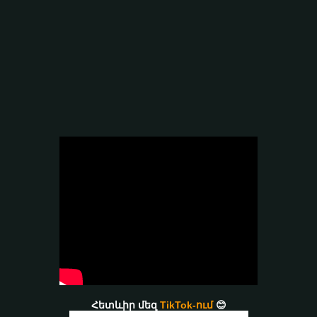
Հետևիր մեզ
TikTok-ում
😊