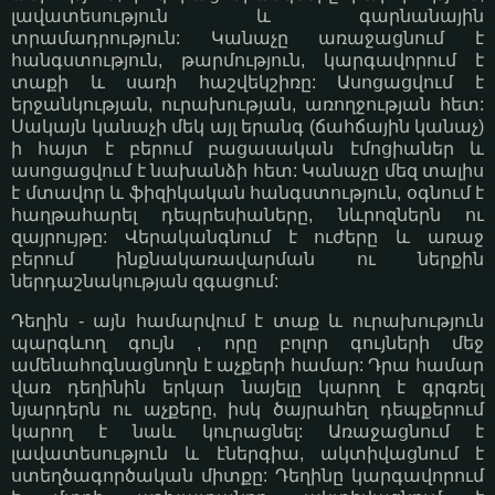
լավատեսություն և գարնանային
տրամադրություն: Կանաչը առաջացնում է
հանգստություն, թարմություն, կարգավորում է
տաքի և սառի հաշվեկշիռը: Ասոցացվում է
երջանկության, ուրախության, առողջության հետ:
Սակայն կանաչի մեկ այլ երանգ (ճահճային կանաչ)
ի հայտ է բերում բացասական էմոցիաներ և
ասոցացվում է նախանձի հետ: Կանաչը մեզ տալիս
է մտավոր և ֆիզիկական հանգստություն, օգնում է
հաղթահարել դեպրեսիաները, նևրոզներն ու
զայրույթը: Վերականգնում է ուժերը և առաջ
բերում ինքնակառավարման ու ներքին
ներդաշնակության զգացում:
Դեղին - այն համարվում է տաք և ուրախություն
պարգևող գույն , որը բոլոր գույների մեջ
ամենահոգնացնողն է աչքերի համար: Դրա համար
վառ դեղինին երկար նայելը կարող է գրգռել
նյարդերն ու աչքերը, իսկ ծայրահեղ դեպքերում
կարող է նաև կուրացնել: Առաջացնում է
լավատեսություն և էներգիա, ակտիվացնում է
ստեղծագործական միտքը: Դեղինը կարգավորում