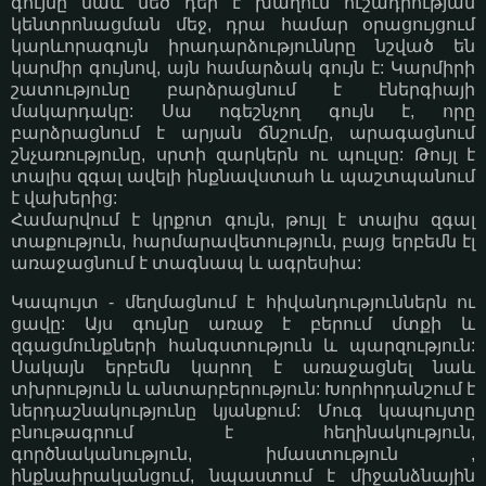
գույնը նաև մեծ դեր է խաղում ուշադրության
կենտրոնացման մեջ, դրա համար օրացույցում
կարևորագույն իրադարձություննրը նշված են
կարմիր գույնով, այն համարձակ գույն է: Կարմիրի
շատությունը բարձրացնում է էներգիայի
մակարդակը: Սա ոգեշնչող գույն է, որը
բարձրացնում է արյան ճնշումը, արագացնում
շնչառությունը, սրտի զարկերն ու պուլսը: Թույլ է
տալիս զգալ ավելի ինքնավստահ և պաշտպանում
է վախերից:
Համարվում է կրքոտ գույն, թույլ է տալիս զգալ
տաքություն, հարմարավետություն, բայց երբեմն էլ
առաջացնում է տագնապ և ագրեսիա:
Կապույտ - մեղմացնում է հիվանդություններն ու
ցավը: Այս գույնը առաջ է բերում մտքի և
զգացմունքների հանգստություն և պարզություն:
Սակայն երբեմն կարող է առաջացնել նաև
տխրություն և անտարբերություն: Խորհրդանշում է
ներդաշնակությունը կյանքում: Մուգ կապույտը
բնութագրում է հեղինակություն,
գործնականություն, իմաստություն ,
ինքնաիրականցում, նպաստում է միջանձնային