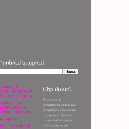
Որոնում կայքում
Ժամանց &
Մեր մասին
Տեղեկատվություն
YouTube-յան ալիք
Erkusov.com-ը
Erkusov.com
ներկայացնում է օգտակար
ֆեյսբուքյան էջ․
հոդվածներ և տեսանյութեր
145հզ․ ընթերցող
առողջության, կիրառելի
Instagram
առօրեական հնարքների,
Մենք՝ TikTok-ում
հոգեբանության, կին-