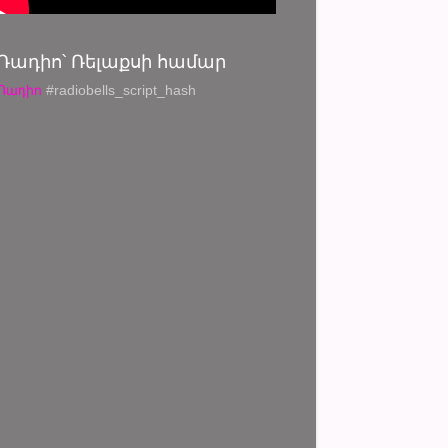
Ռադիո՝ Ռելաքսի համար
Ռադիո
#radiobells_script_hash