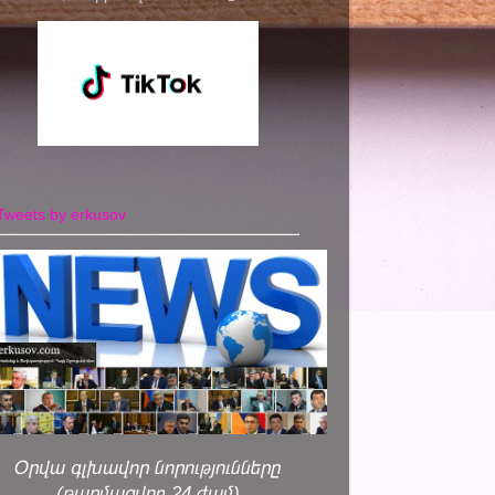
Tweets by erkusov
Օրվա գլխավոր նորությունները
(թարմացվող 24 ժամ)