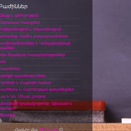
Բաժիններ
Հմայք և Առողջություն
Օգտակար հնարքներ
Հոգեբանություն և իմաստնություն
Խոհանոց. Համեղ բաղադրատոմսեր
Կանխատեսումներ և Կենդանակերպի
նշաններ
Կին-Տղամարդ հարաբերություններ
Info
Հայտնիներ
Կյանքի պատմություններ
Հղիների և Մայրերի համար
Կարիերա և Հաջողության գաղտնիքներ
Նա և Նե. Միայն շշուկով
Անունների նշանակությունը. Արական և
իգական
Թեստեր
Հետևիր մեզ
TikTok-ում
😊