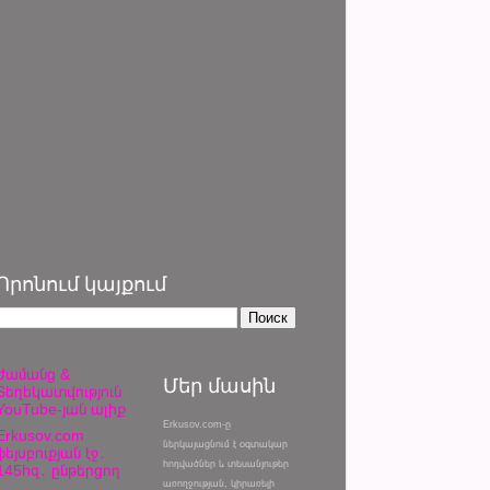
Որոնում կայքում
Ժամանց &
Մեր մասին
Տեղեկատվություն
YouTube-յան ալիք
Erkusov.com-ը
Erkusov.com
ներկայացնում է օգտակար
ֆեյսբուքյան էջ․
հոդվածներ և տեսանյութեր
145հզ․ ընթերցող
առողջության, կիրառելի