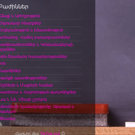
Բաժիններ
Հմայք և Առողջություն
Օգտակար հնարքներ
Հոգեբանություն և իմաստնություն
Խոհանոց. Համեղ բաղադրատոմսեր
Կանխատեսումներ և Կենդանակերպի
նշաններ
Կին-Տղամարդ հարաբերություններ
Info
Հայտնիներ
Կյանքի պատմություններ
Հղիների և Մայրերի համար
Կարիերա և Հաջողության գաղտնիքներ
Նա և Նե. Միայն շշուկով
Անունների նշանակությունը. Արական և
իգական
Թեստեր
Հետևիր մեզ
TikTok-ում
😊