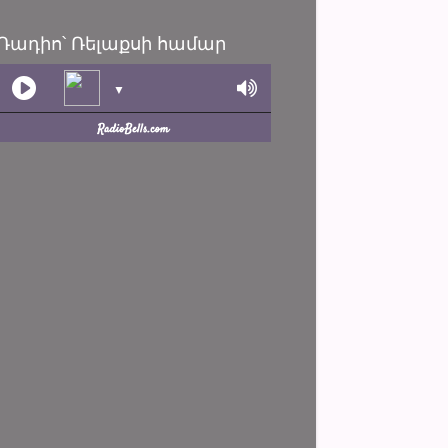
Ռադիո՝ Ռելաքսի համար
▼