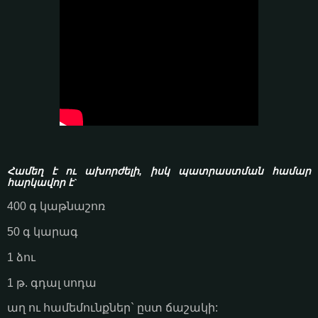
Համեղ է ու ախորժելի, իսկ պատրաստման համար
հարկավոր է`
400 գ կաթնաշոռ
50 գ կարագ
1 ձու
1 թ. գդալ սոդա
աղ ու համեմունքներ` ըստ ճաշակի: