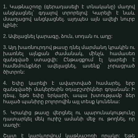
1. Կաթնաշոռը (գերադասելի է տնականը) մաղով
անցկացնել` գդալով տրորելով: Կարելի է նաև
մսաղացով անցկացնել. այդպես այն ավելի նուրբ
կլինի:
2. Ավելացնել կարագը, ձուն, սոդան ու աղը:
3. Այդ խառնուրդով թասը դնել մարմանդ կրակին ու
խառնել այնքան ժամանակ, մինչև համասեռ
զանգված ստացվի: Ընթացքում էլ կարելի է
համեմունքներ ավելացնել, ասենք` չորացրած
ծիտրոն:
4. Եփը կարելի է ավարտված համարել, երբ
զանգվածի մակերեսին օդաբշտիկներ գոյանան: Ի
դեպ, եթե եփը երկարի, ապա խտությամբ ձեր
հալած պանիրը բոլորովին այլ տեսք կունենա:
5. Կրակից թասը վերցնել ու պարունակությունը
դատարկել մեկ ուրիշ ամանի մեջ ու թողնել, որ
սառչի:
Շատ է կարևորվում կաթնաշոռի որակը: Եթե