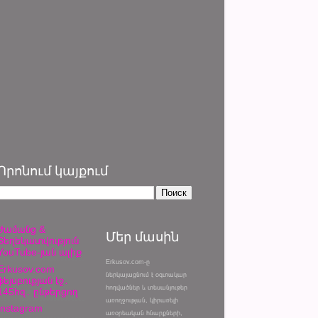
Որոնում կայքում
Ժամանց &
Մեր մասին
Տեղեկատվություն
YouTube-յան ալիք
Erkusov.com-ը
Erkusov.com
ներկայացնում է օգտակար
ֆեյսբուքյան էջ․
հոդվածներ և տեսանյութեր
145հզ․ ընթերցող
առողջության, կիրառելի
Instagram
առօրեական հնարքների,