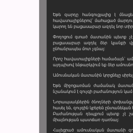
Եթե զարդը հանգուցյալից է մնացե
հավատալիքներով՝ մահացած մարդու 
կարող են բացասաբար ազդել նոր տիր
Փողոցում գտած մատանին պետք չէ կ
բացասաբար ազդել ձեր կյանքի վ
ընհանրապես մոտ չգնալ:
Որոշ հավատալիքների համաձայն՝ ամու
այդպիսով ենթարկվում եք ձեր ամուսնու
Ամուսնական մատանին կորցնելը սիրե
Եթե միջոցառման ժամանակ մատանի
նշանակում է զույգի բաժանություն կամ
Նորապսակներին ծնողների փոխանցա
հասել են, զույգին կբերեն ընտանեկան 
Բաժանության դեպքում պետք չէ շ
միայնության պատճառ դառնալ:
Հալեցրած ամուսնական մատանի զույ