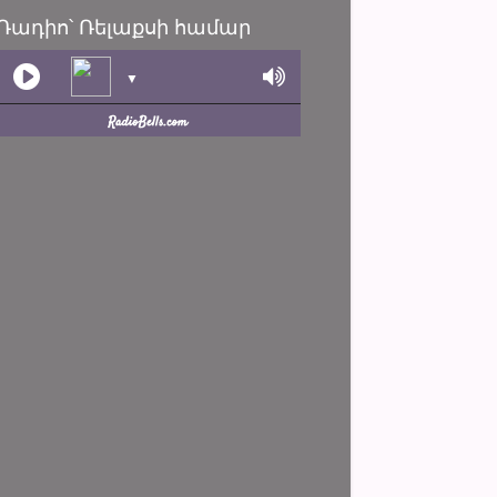
Ռադիո՝ Ռելաքսի համար
▼