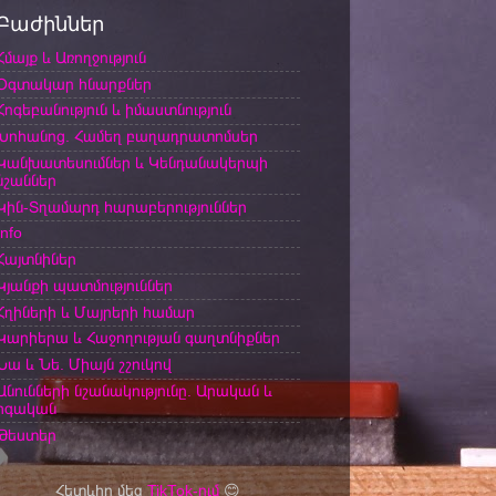
Բաժիններ
Հմայք և Առողջություն
Օգտակար հնարքներ
Հոգեբանություն և իմաստնություն
Խոհանոց. Համեղ բաղադրատոմսեր
Կանխատեսումներ և Կենդանակերպի
նշաններ
Կին-Տղամարդ հարաբերություններ
Info
Հայտնիներ
Կյանքի պատմություններ
Հղիների և Մայրերի համար
Կարիերա և Հաջողության գաղտնիքներ
Նա և Նե. Միայն շշուկով
Անունների նշանակությունը. Արական և
իգական
Թեստեր
Հետևիր մեզ
TikTok-ում
😊