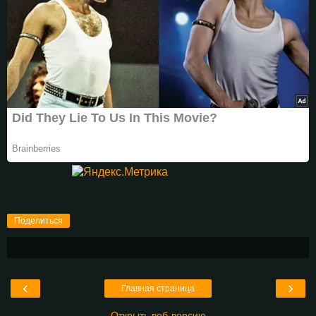
Поделиться
‹
›
Главная страница
Открыть веб-версию