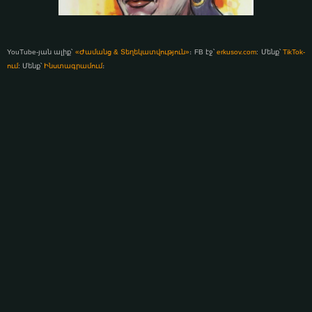
YouTube-յան ալիք՝
«Ժամանց & Տեղեկատվություն»
։ FB էջ՝
erkusov.com
: Մենք՝
TikTok-
ում
: Մենք՝
Ինստագրամում
։