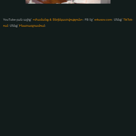
YouTube-յան ալիք՝
«Ժամանց & Տեղեկատվություն»
։ FB էջ՝
erkusov.com
: Մենք՝
TikTok-
ում
: Մենք՝
Ինստագրամում
։