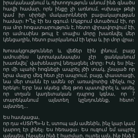
իրականացնում և դիտողություն անում ինձ գնածս
հավի համար, որն ինքը չի առնում, «սխալ» թեյի
կամ իր սիրելի մակարոնների բացակայության
համար։ Ի՞նչ էի ես զգում։ Սկզբում մտածում էի, որ
դա մոր հոգատարություն է, հետո վիրավորվում էի,
որ ամուսինս թույլ է տալիս մորը խառնվել մեր
կենցաղին, հետո բարկանում էի նրա և իր մոր վրա։
Խոսակցություններ և վեճեր էին լինում, բայց
ամուսինս կտրականապես չէր ցանկանում
խառնվել՝ վախենալով նեղացնել մորը։ Իսկ ես ինչ-
որ մի պահի հոգնեցի ապրել լծի տակ, չնայած որ
նրա մայրը մեզ հետ չէր ապրում, բայց, փաստացի,
նա մեր տանն էր ամեն օր՝ առավոտից մինչև ուշ
երեկո։ Երբ նա սկսեց մեզ թոռ պատվիրել և ասել,
որ տղան կադետական դպրոց կգնա, որ 7
տարեկանում այնտեղ կընդունենք, հետո՝
այնտեղ…
Ես հասկացա,
որ դա «ՍՏՈՊ»-ն է, ստոպ այն ամենին, ինչ կար կամ
կարող էր լինել։ Ես հեռացա։ Ես ուզում եմ ապրել
այնպես, ինչպես ինձ է հարմար, ուտել այն, ինչ ինձ է