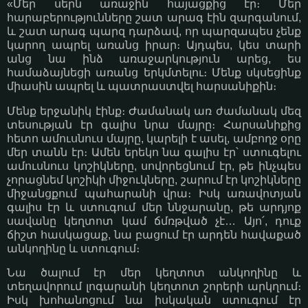
«Մեր սերն առաջին հայացքից էր։ Մեր
հարաբերությունները շատ արագ էին զարգանում,
և շատ արագ պարզ դարձավ, որ պարզապես չենք
կարող ապրել առանց իրար։ Այդպես, կես տարի
անց նա ինձ առաջարկություն արեց, ես
համաձայնեցի առանց երկմտելու։ Մենք սկսեցինք
միասին ապրել և պատրաստվել հարսանիքին։
Մենք երջանիկ էինք։ Ժամանակ առ ժամանակ մեզ
տեսության էր գալիս նրա մայրը։ Հարսանիքից
հետո ամուսնուս մայրը, կարելի է ասել, ամբողջ օրը
մեր տանն էր։ Ամեն երեկո նա գալիս էր՝ ստուգելու
ամուսնուս կոշիկները, սովորեցնում էր, թե ինչպես
չորացնեմ կոշիկի միջուկները, շարում էր կոշիկները
միջանցքում պահարանի վրա։ Իսկ առավոտյան
գալիս էր և ստուգում մեր ննջարանը, թե արդյոք
սավանը կեղտոտ կամ ճմռթված չէ… Այո՛, դուք
ճիշտ հասկացաք, նա բացում էր արդեն հավաքած
անկողինը և ստուգում։
Նա ծալում էր մեր կեղտոտ անկողինը և
տեղավորում լոգարանի կեղտոտ շորերի արկղում։
Իսկ խոհանոցում նա իսկական ստուգում էր