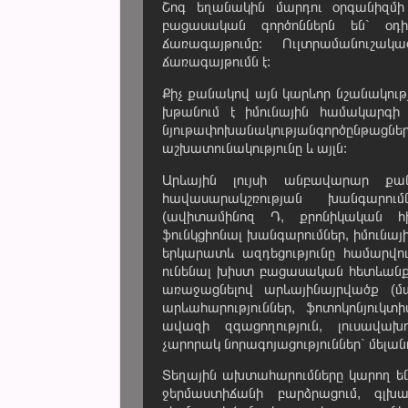
Շոգ եղանակին մարդու օրգանիզմի
բացասական գործոններն են` օդի
ճառագայթումը: Ուլտրամանուշա
ճառագայթումն է:
Քիչ քանակով այն կարևոր նշանակությ
խթանում է իմունային համակարգի գ
նյութափոխանակությանգործընթացներ
աշխատունակությունը և այլն:
Արևային լույսի անբավարար քա
հավասարակշռության խանգարու
(ավիտամինոզ Դ, քրոնիկական հիվ
ֆունկցիոնալ խանգարումներ, իմունայ
երկարատև ազդեցությունը համարվո
ունենալ խիստ բացասական հետևանք,
առաջացնելով արևայինայրվածք (մաշ
արևահարություններ, ֆոտոկոնյուկտի
ավազի զգացողություն, լուսավախու
չարորակ նորագոյացություններ` մելան
Տեղային ախտահարումները կարող են 
ջերմաստիճանի բարձրացում, գլխ