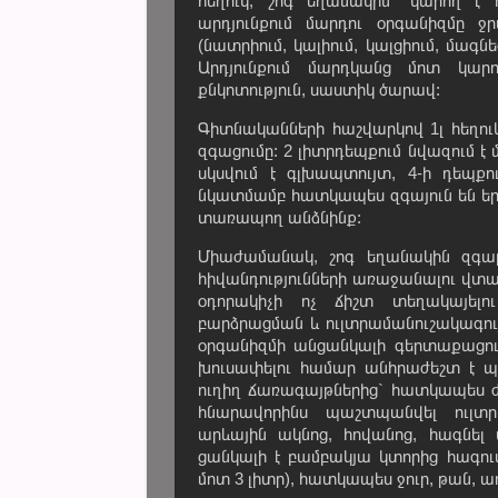
հեղուկ, շոգ եղանակին՝ կարող է
արդյունքում մարդու օրգանիզմը ջր
(նատրիում, կալիում, կալցիում, մագն
Արդյունքում մարդկանց մոտ կար
քնկոտություն, սաստիկ ծարավ:
Գիտնականների հաշվարկով 1լ հեղուկ
զգացումը: 2 լիտրդեպքում նվազում է 
սկսվում է գլխապտույտ, 4-ի դեպք
նկատմամբ հատկապես զգայուն են երե
տառապող անձնինք:
Միաժամանակ, շոգ եղանակին զգալ
հիվանդությունների առաջանալու վտա
օդորակիչի ոչ ճիշտ տեղակայել
բարձրացման և ուլտրամանուշակագու
օրգանիզմի անցանկալի գերտաքացումը
խուսափելու համար անհրաժեշտ է պ
ուղիղ ճառագայթներից` հատկապես ժամ
հնարավորինս պաշտպանվել ուլտրա
արևային ակնոց, հովանոց, հագնե
ցանկալի է բամբակյա կտորից հագու
մոտ 3 լիտր), հատկապես ջուր, թան, ա