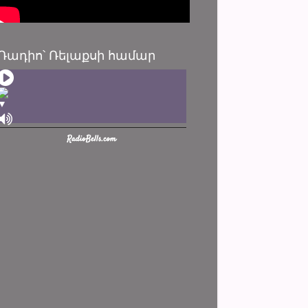
Ռադիո՝ Ռելաքսի համար
▼