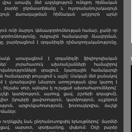
 վրա առավել մեծ ազդեցություն ունեցող հիմնական
 բարձր ջերմաստիճանը և ուլտրամանուշակագույն
կագույն ճառագայթման հիմնական աղբյուրն արևի
ուն ունի մարդու կենսագործունեության համար, քանի որ
ործունեությունը, ոսկրային համակարգի ձևավորման,
ը, բարձրացնում է օրգանիզմի դիմադրողականությունը,
նակն առաջացնում է օրգանիզմի ֆիզիոլոգիական
մներ` յուրահատուկ ախտանշանների համալիրով
անդությունների սրացում, նյարդային համակարգի
ին համակարգի թուլացում և այլն): Սակայն մեծ քանակով
ւմ է վտանգավոր ևմարդու առողջության վրա կարող է
 ինչպես սուր, այնպես էլ ուշացած ախտահարումներով՝
կի կարմրություն, այտուց, ցավ, բշտերի գոյացում),
վիտ (կոպերի ցավոտություն, կարմրություն, աչքերում
թյուն, արցունքահոսություն), ֆոտոալերգիա, մաշկի
ոմաներ:
ուղեկցվել նաև ընդհանուտոքսիկ երևույթներով` մարմնի
ացավ, սարսուռ, սրտխառնոց, փսխում: Օդի բարձր