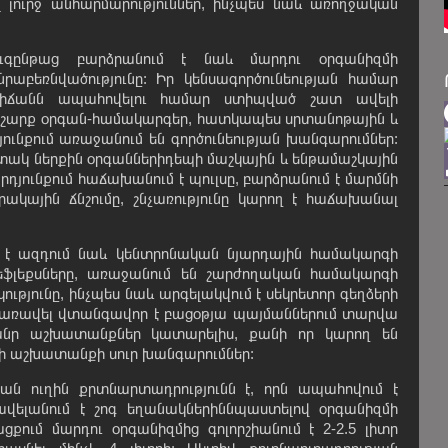
լուրջ անհարմարություններ, ինչպես նաև առողջական
ւգընթաց բարձրանում է նաև մարդու օրգանիզմի
աբեռնվածությունը: Իր կենսագործունեության համար
իճանն ապահովելու համար ստիպված շատ ավելի
 շարք օրգան-համակարգեր, հատկապես սրտանոթային և
ունքում առաջանում են գործունեության խանգարումներ:
տակ ներքին օրգաններիդեպի մաշկային և ենթամաշկային
յունքում հաճախանում է պուլսը, բարձրանում է մարմնի
կային ճնշումը, շնչառությունը կարող է հաճախանալ
է ազդում նաև կենտրոնական նյարդային համակարգի
եֆլեքսները, առաջանում են շարժողական համակարգի
ությունը, ինչպես նաև արգելակվում է սեկրետոր գեղձերի
նն առավել վտանգավոր է բացօթյա պայմաններում տարվա
նր աշխատանքներ կատարելիս, քանի որ կարող են
 աշխատանքի սուր խանգարումներ:
ան ուղին քրտնարտադրությունն է, որն ապահովում է
ավելանում է շոգ եղանակներիննպաստելով օրգանիզմի
քում մարդու օրգանիզմից գոլորշիանում է 2-2.5 լիտր