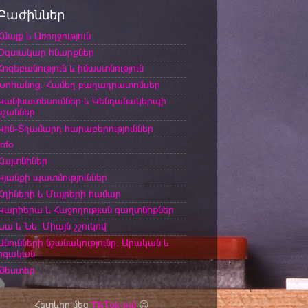
Բաժիններ
Հմայք և Առողջություն
Օգտակար հնարքներ
Հոգեբանություն և իմաստնություն
Խոհանոց. Համեղ բաղադրատոմսեր
Կանխատեսումներ և Կենդանակերպի
նշաններ
Կին-Տղամարդ հարաբերություններ
Info
Հայտնիներ
Կյանքի պատմություններ
Հղիների և Մայրերի համար
Կարիերա և Հաջողության գաղտնիքներ
Նա և Նե. Միայն շշուկով
Անունների նշանակությունը. Արական և
իգական
Թեստեր
Հետևիր մեզ
TikTok-ում
😊