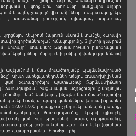
 հասնել մինչև 4 լիտրի: Ակտիվ քրտնարտադրության
ազրկվում է` կորցնելով հեղուկներ, հանքային աղերը
եզիում և այլն), ջրալույծ վիտամինները և սպիտակուցներ:
ող է առաջանալ թուլություն, գլխացավ, ապատիա,
 կորցնելու դեպքում մարդուն սկսում է տանջել ծարավի
մտավոր գործունեության ունակությունը, 3 լիտրի դեպքում
ում` սրտային նոպաներ: Ջերմաստիճանի բարձրացման
խաներըհղիները, ծերերը և խրոնիկ հիվանդություններով
ի ավելանում է նաև մրսածությամբ պայմանավորված
նգը` խիստ սառեցվահեղուկներ խմելու, օդափոխիչի կամ
ու կամ օգտագործելու պատճառով: Ջերմաստիճանի
յն ճառագայթման բացասական ազդեցությունը մեղմելու,
մեղմելու կամ կանխելու, ինչպես նաև մրսածությունից
ահպանել հետևյալ պարզ կանոնները. խուսափել արևի
ը 12:00-17:00 ընթացքում չընդունել արևային լոգանք,
մանուշակագույն ճառագայթումից` կրելով գլխարկ,
լ սպիտակ կամ բաց երանգների ազատ, օդաթափանց,
ստօգտագործել սովորականից շատ հեղուկներ (օրական
ռանց շաքարի բնական հյութեր և թեյ։