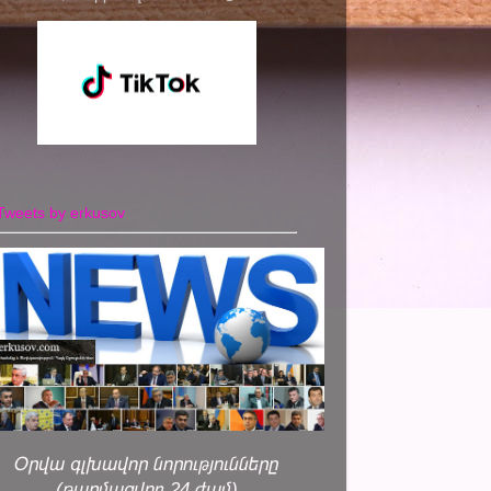
Tweets by erkusov
Օրվա գլխավոր նորությունները
(թարմացվող 24 ժամ)