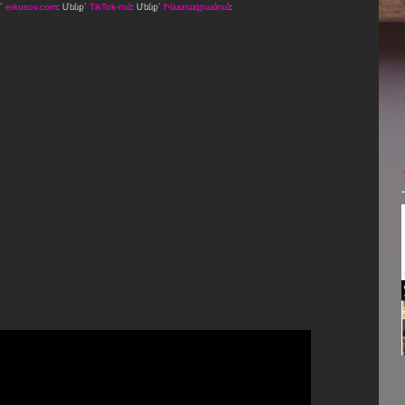
ջ՝
erkusov.com
: Մենք՝
TikTok-ում
: Մենք՝
Ինստագրամում
։