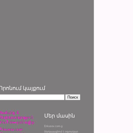
Որոնում կայքում
Ժամանց &
Մեր մասին
Տեղեկատվություն
YouTube-յան ալիք
Erkusov.com-ը
Erkusov.com
ներկայացնում է օգտակար