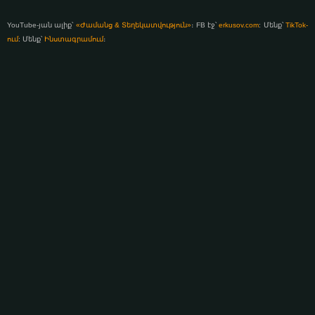
YouTube-յան ալիք՝
«Ժամանց & Տեղեկատվություն»
։ FB էջ՝
erkusov.com
: Մենք՝
TikTok-
ում
: Մենք՝
Ինստագրամում
։