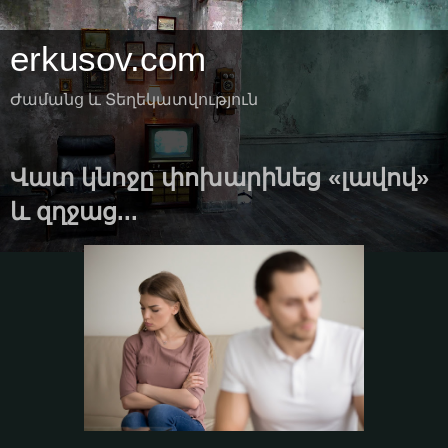
erkusov.com
Ժամանց և Տեղեկատվություն
Վատ կնոջը փոխարինեց «լավով»
և զղջաց...