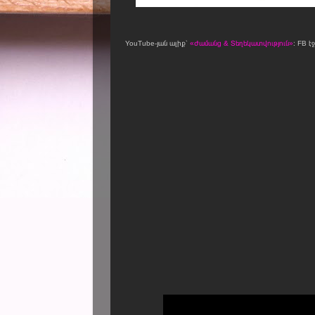
YouTube-յան ալիք՝
«Ժամանց & Տեղեկատվություն»
։ FB է