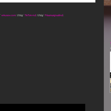
ջ՝
erkusov.com
: Մենք՝
TikTok-ում
: Մենք՝
Ինստագրամում
։