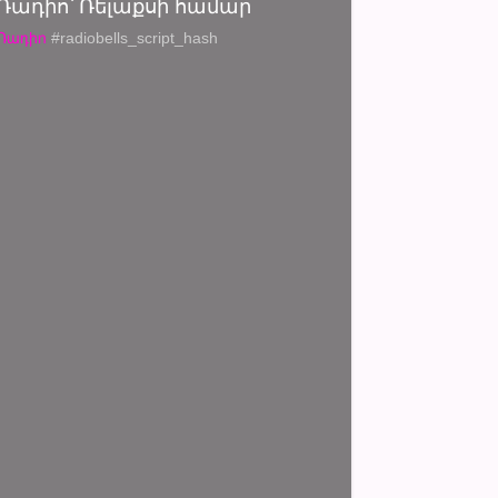
Ռադիո՝ Ռելաքսի համար
Ռադիո
#radiobells_script_hash