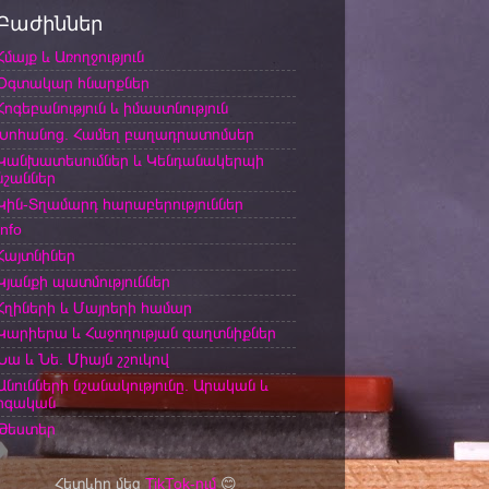
Բաժիններ
Հմայք և Առողջություն
Օգտակար հնարքներ
Հոգեբանություն և իմաստնություն
Խոհանոց. Համեղ բաղադրատոմսեր
Կանխատեսումներ և Կենդանակերպի
նշաններ
Կին-Տղամարդ հարաբերություններ
Info
Հայտնիներ
Կյանքի պատմություններ
Հղիների և Մայրերի համար
Կարիերա և Հաջողության գաղտնիքներ
Նա և Նե. Միայն շշուկով
Անունների նշանակությունը. Արական և
իգական
Թեստեր
Հետևիր մեզ
TikTok-ում
😊