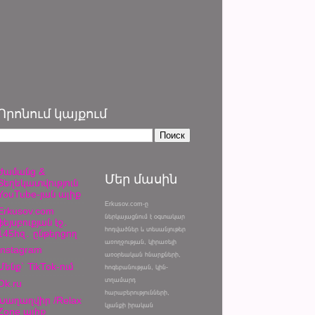
Որոնում կայքում
Ժամանց &
Մեր մասին
Տեղեկատվություն
YouTube-յան ալիք
Erkusov.com-ը
Erkusov.com
ներկայացնում է օգտակար
ֆեյսբուքյան էջ․
հոդվածներ և տեսանյութեր
145հզ․ ընթերցող
առողջության, կիրառելի
Instagram
առօրեական հնարքների,
Մենք՝ TikTok-ում
հոգեբանության, կին-
տղամարդ
Ok.ru
հարաբերությունների,
Խաղաղվիր /Relax
կյանքի իրական
Zone ալիք