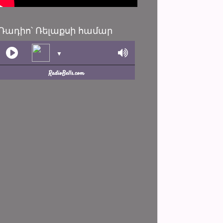
Ռադիո՝ Ռելաքսի համար
▼