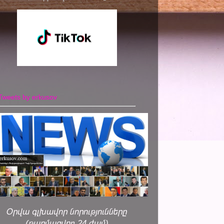
Tweets by erkusov
Օրվա գլխավոր նորությունները
(թարմացվող 24 ժամ)