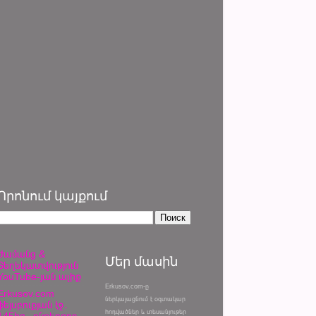
Որոնում կայքում
Ժամանց &
Մեր մասին
Տեղեկատվություն
YouTube-յան ալիք
Erkusov.com-ը
Erkusov.com
ներկայացնում է օգտակար
ֆեյսբուքյան էջ․
հոդվածներ և տեսանյութեր