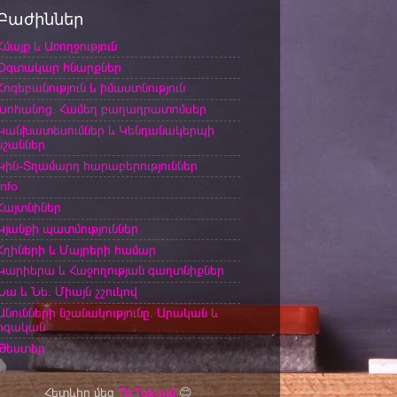
Բաժիններ
Հմայք և Առողջություն
Օգտակար հնարքներ
Հոգեբանություն և իմաստնություն
Խոհանոց. Համեղ բաղադրատոմսեր
Կանխատեսումներ և Կենդանակերպի
նշաններ
Կին-Տղամարդ հարաբերություններ
Info
Հայտնիներ
Կյանքի պատմություններ
Հղիների և Մայրերի համար
Կարիերա և Հաջողության գաղտնիքներ
Նա և Նե. Միայն շշուկով
Անունների նշանակությունը. Արական և
իգական
Թեստեր
Հետևիր մեզ
TikTok-ում
😊