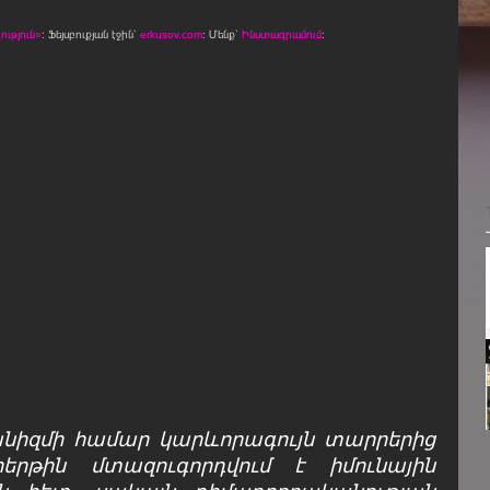
ւթյուն»
։ Ֆեյսբուքյան էջին՝
erkusov.com
: Մենք՝
Ինստագրամում
։
անիզմի համար կարևորագույն տարրերից
րթին մտազուգորդվում է իմունային