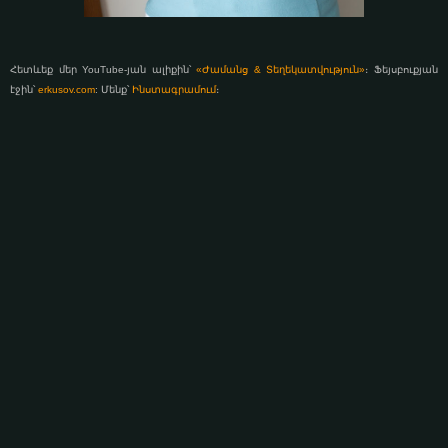
Հետևեք մեր YouTube-յան ալիքին՝
«Ժամանց & Տեղեկատվություն»
։ Ֆեյսբուքյան
էջին՝
erkusov.com
: Մենք՝
Ինստագրամում
։