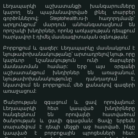
Լեղապարկի աշխատանքի խանգարումները
կարող են պայմանավորված լինել տարբեր
գործոններով: Steptohealth.ru-ի հաղորդմամբ՝
արդյունքում՝ մարդուն անհանգստացնում են
որոշակի խնդիրներ, որոնց առկայության դեպքում
հարկավոր է դիմել մասնագիտական օգնության:
Բորբոքում և գազեր: Լեղապարկը մասնակցում է
նյութափոխանակությանը՝ արտադրելով նյութ, որը
կարևոր նշանակություն ունի ճարպերի
մասնատման համար: Երբ այս օրգանի
աշխատանքում խնդիրներ են առաջանում,
նյութափոխանակությունը դանդաղում է,
նկատվում են բորբոքում, մեծ քանակով գազերի
առաջացում:
Ծանրության զգացում և ցավ որովայնում:
Լեղապարկի հետ կապված խնդիրները
հանգեցնում են որովայնի հատվածում
ծանրության և ցավի զգացման: Ցավը երբեմն
տարածվում է դեպի մեջքի աջ հատված, ինչը
կապված է բորբոքային պրոցեսների հետ: