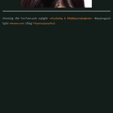
Հետևեք մեր YouTube-յան ալիքին՝
«Ժամանց & Տեղեկատվություն»
։ Ֆեյսբուքյան
էջին՝
erkusov.com
: Մենք՝
Ինստագրամում
։