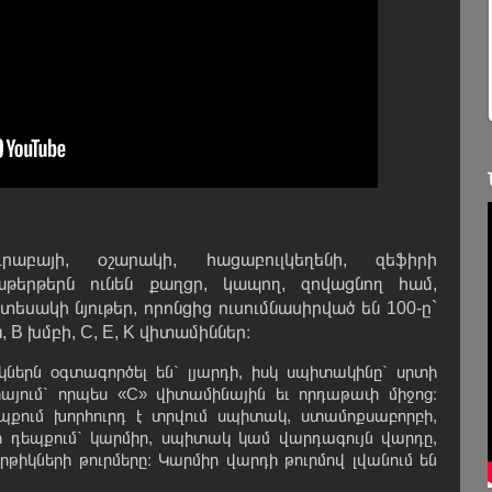
աբայի, օշարակի, հացաբուլկեղենի, զեֆիրի
աթերթերն ունեն քաղցր, կապող, զովացնող համ,
եսակի նյութեր, որոնցից ուսումնասիրված են 100-ը`
 B խմբի, C, E, K վիտամիններ։
ներն օգտագործել են` լյարդի, իսկ սպիտակինը` սրտի
սիայում` որպես «C» վիտամինային եւ որդաթափ միջոց։
պքում խորհուրդ է տրվում սպիտակ, ստամոքսաբորբի,
 դեպքում` կարմիր, սպիտակ կամ վարդագույն վարդը,
րթիկների թուրմերը։ Կարմիր վարդի թուրմով լվանում են