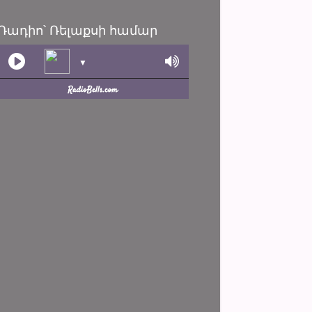
Ռադիո՝ Ռելաքսի համար
▼