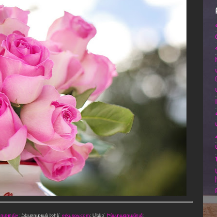
ւթյուն»
։ Ֆեյսբուքյան էջին՝
erkusov.com
: Մենք՝
Ինստագրամում
։