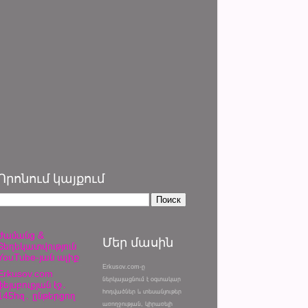
Որոնում կայքում
Ժամանց &
Մեր մասին
Տեղեկատվություն
YouTube-յան ալիք
Erkusov.com-ը
Erkusov.com
ներկայացնում է օգտակար
ֆեյսբուքյան էջ․
հոդվածներ և տեսանյութեր
145հզ․ ընթերցող
առողջության, կիրառելի