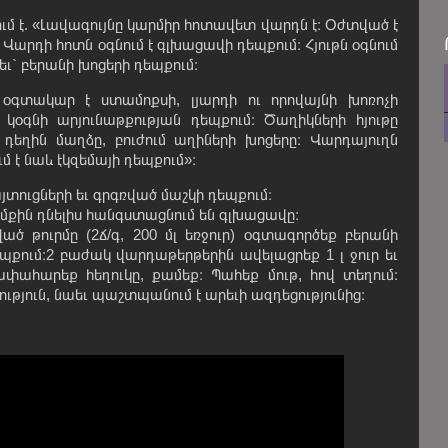
ւմ է. «Լավագույնը կարմիր հոտավետ վարդն է։ Օժտված է
Վարդի հոտն օգնում է գլխացավի դեպքում։ Հյութն օգնում
ւ` բերանի խոցերի դեպքում։
օգտակար է ստամոքսի, լյարդի ու որովայնի խոռոչի
կօգնի արյունաթքության դեպքում։ Ծաղիկների հյութը
մ դեղին մաղձը, բուժում աղիների խոցերը։ Վարդայուղն
 է նաև էկզեմայի դեպքում»։
այտուցների եւ գրգռված մաշկի դեպքում։
քին դնելիս հանգստացնում են գլխացավը։
թուրմը (2ճ/գ, 200 մլ եռջուր) օգտագործեք բերանի
քում։2 բաժակ վարդաթերթերին ավելացրեք 1 լ ջուր եւ
ահարեք հեղուկը, քամեք։ Պահեք մութ, հով տեղում։
թյուն, նաեւ պաշտպանում է արեւի ազդեցությունից։