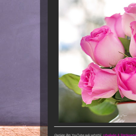
Հետևեք մեր YouTube-յան ալիքին՝
«Ժամանց & Տեղեկատվո