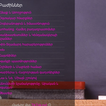
Բաժիններ
Հմայք և Առողջություն
Օգտակար հնարքներ
Հոգեբանություն և իմաստնություն
Խոհանոց. Համեղ բաղադրատոմսեր
Կանխատեսումներ և Կենդանակերպի
նշաններ
Կին-Տղամարդ հարաբերություններ
Info
Հայտնիներ
Կյանքի պատմություններ
Հղիների և Մայրերի համար
Կարիերա և Հաջողության գաղտնիքներ
Նա և Նե. Միայն շշուկով
Անունների նշանակությունը. Արական և
իգական
Թեստեր
Հետևիր մեզ
TikTok-ում
😊