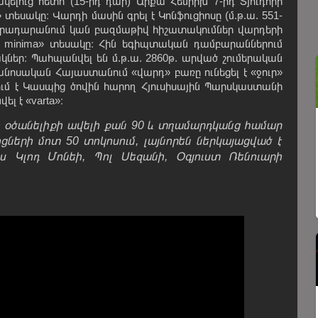
ելուց հետո (15-րդ դար) Արքա Հենրիխ 7-րդ Տյուդորի
եսակը։ Վարդի մասին գրել է Կոնֆուցիոսը (մ.թ.ա. 551-
ան գրադարանում կան բազմաթիվ հիշատակումներ վարդերի
ar. minima» տեսակը։ Հին եգիպտական դամբարաններում
ներ։ Պահպանվել են մ.թ.ա. 2860թ. արված շումերական
ոսական Հայաստանում «վարդ» բառը ունեցել է «ջուր»
ւմ է Կասպից ծովին հարող Հյուսիսային Պարսկաստանի
լ է «varta»։
ի օծանելիքի ավելի քան 90 և տղամարդկանց համար
ների մոտ 50 տոկոսում, լայնորեն ներկայացված է
ս Կլոդ Մոնեի, Պոլ Սեզանի, Օգյուստ Ռենուարի