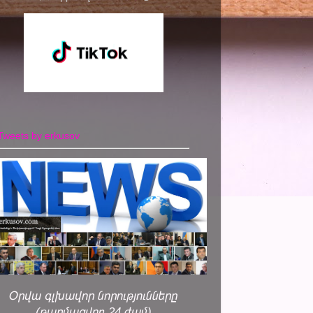
Tweets by erkusov
Օրվա գլխավոր նորությունները
(թարմացվող 24 ժամ)