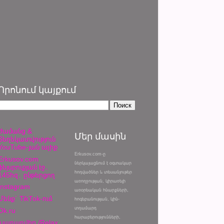
Որոնում կայքում
Ժամանց &
Մեր մասին
Տեղեկատվություն
YouTube-յան ալիք
Erkusov.com-ը
Erkusov.com
ներկայացնում է օգտակար
ֆեյսբուքյան էջ․
հոդվածներ և տեսանյութեր
145հզ․ ընթերցող
առողջության, կիրառելի
Instagram
առօրեական հնարքների,
Մենք՝ TikTok-ում
հոգեբանության, կին-
տղամարդ
Ok.ru
հարաբերությունների,
Խաղաղվիր /Relax