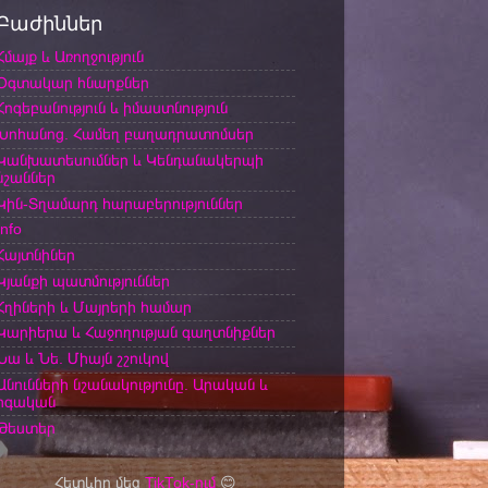
Բաժիններ
Հմայք և Առողջություն
Օգտակար հնարքներ
Հոգեբանություն և իմաստնություն
Խոհանոց. Համեղ բաղադրատոմսեր
Կանխատեսումներ և Կենդանակերպի
նշաններ
Կին-Տղամարդ հարաբերություններ
Info
Հայտնիներ
Կյանքի պատմություններ
Հղիների և Մայրերի համար
Կարիերա և Հաջողության գաղտնիքներ
Նա և Նե. Միայն շշուկով
Անունների նշանակությունը. Արական և
իգական
Թեստեր
Հետևիր մեզ
TikTok-ում
😊