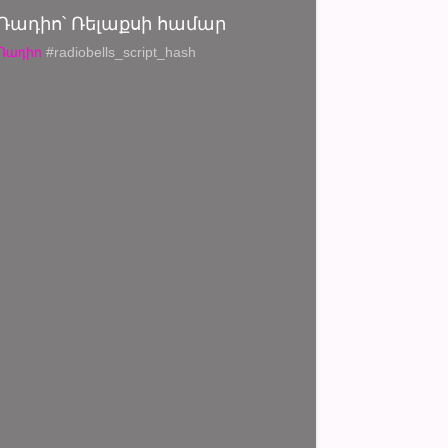
Ռադիո՝ Ռելաքսի համար
Ռադիո
#radiobells_script_hash