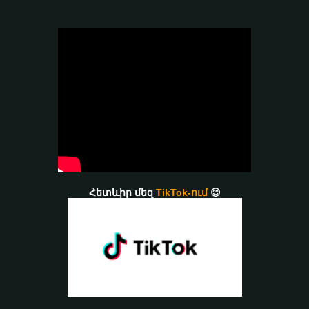
Հետևիր մեզ
TikTok-ում
😊