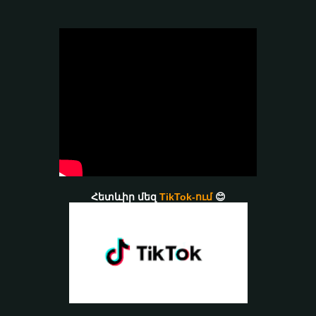
Հետևիր մեզ
TikTok-ում
😊