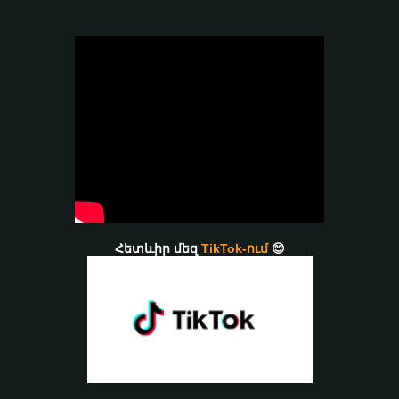
Հետևիր մեզ
TikTok-ում
😊