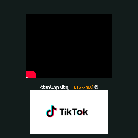
Հետևիր մեզ
TikTok-ում
😊