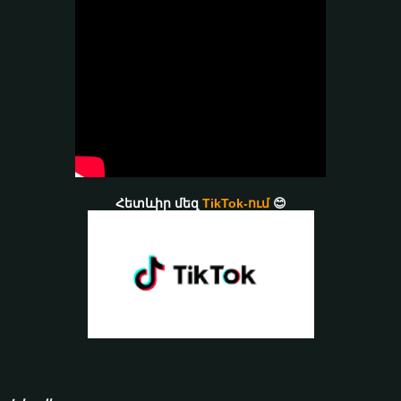
Հետևիր մեզ
TikTok-ում
😊