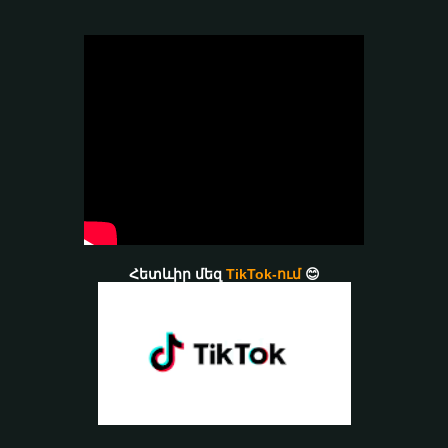
Հետևիր մեզ
TikTok-ում
😊