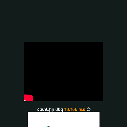
Հետևիր մեզ
TikTok-ում
😊