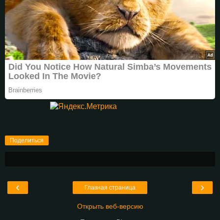
Поделиться
‹
›
Главная страница
Открыть веб-версию