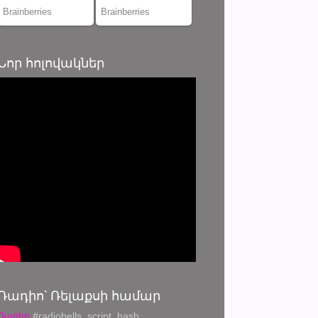
Նոր հոլովակներ
Ռադիո՝ Ռելաքսի համար
Ռադիո
#radiobells_script_hash