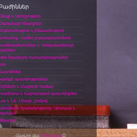
Բաժիններ
Հմայք և Առողջություն
Օգտակար հնարքներ
Հոգեբանություն և իմաստնություն
Խոհանոց. Համեղ բաղադրատոմսեր
Կանխատեսումներ և Կենդանակերպի
նշաններ
Կին-Տղամարդ հարաբերություններ
Info
Հայտնիներ
Կյանքի պատմություններ
Հղիների և Մայրերի համար
Կարիերա և Հաջողության գաղտնիքներ
Նա և Նե. Միայն շշուկով
Անունների նշանակությունը. Արական և
իգական
Թեստեր
Հետևիր մեզ
TikTok-ում
😊