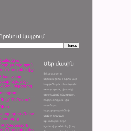
Որոնում կայքում
Ժամանց &
Մեր մասին
Տեղեկատվություն
YouTube-յան ալիք
Erkusov.com-ը
Erkusov.com
ներկայացնում է օգտակար
ֆեյսբուքյան էջ․
հոդվածներ և տեսանյութեր
145հզ․ ընթերցող
առողջության, կիրառելի
Instagram
առօրեական հնարքների,
Մենք՝ TikTok-ում
հոգեբանության, կին-
տղամարդ
Ok.ru
հարաբերությունների,
Խաղաղվիր /Relax
կյանքի իրական
Zone ալիք
պատմությունների,
HA Videoassorti
նշանավոր անձանց (և ոչ
YouTube-յան ալիք