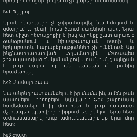
որոնց հետ ոչ մի դեպքում չի կարելի ամուսնանալ:
№1 Փլեյբոյ
Նրան հնարավոր չէ չսիրահարվել, նա հմայում և
զմայլում է, դեպի իրեն ձգում մագնիսի պես: Նրա
հետ միշտ հետաքրքիր է, իսկ այ ինքը շատ արագ է
ձանձրանում և հիասթափվում, ոստի և
երկարատև հարաբերություններ չի ունենում: Այս
ինքնասիրահարված տղամարդիկ մշտապես
շրջապատված են կանանցով և դա նրանց այնքան
է դուր գալիս, որ չեն ցանկանում դրանից
հրաժարվել:
№2 Մամայի բալա
Նա անընդհատ զանգելու է իր մամային, ամեն բան
պատմելու, բողոքելու, նվնվալու: Ձեզ շարունակ
համեմատելու է իր մոր հետ, և դուք հաստատ
մշտապես պարվողի դիրքում եք լինելու: Նրա հետ
ամուսնանալով դուք ամուսնանալու եք նրա մոր
հետ:
№3 Ժլատ