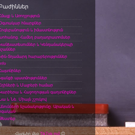
Բաժիններ
Հմայք և Առողջություն
Օգտակար հնարքներ
Հոգեբանություն և իմաստնություն
Խոհանոց. Համեղ բաղադրատոմսեր
Կանխատեսումներ և Կենդանակերպի
նշաններ
Կին-Տղամարդ հարաբերություններ
Info
Հայտնիներ
Կյանքի պատմություններ
Հղիների և Մայրերի համար
Կարիերա և Հաջողության գաղտնիքներ
Նա և Նե. Միայն շշուկով
Անունների նշանակությունը. Արական և
իգական
Թեստեր
Հետևիր մեզ
TikTok-ում
😊