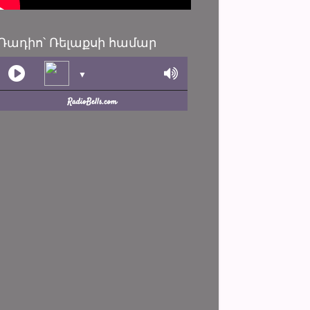
Ռադիո՝ Ռելաքսի համար
▼