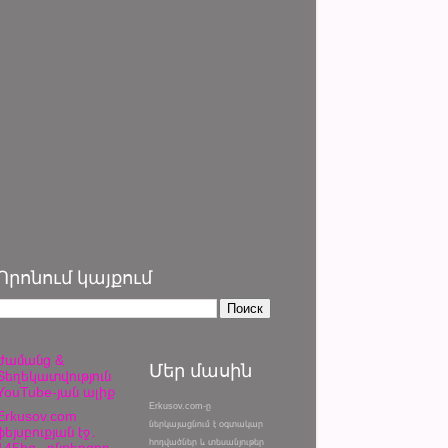
Որոնում կայքում
Ժամանց &
Մեր մասին
Տեղեկատվություն
YouTube-յան ալիք
Erkusov.com-ը
Erkusov.com
ներկայացնում է օգտակար
ֆեյսբուքյան էջ․
հոդվածներ և տեսանյութեր