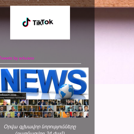
Tweets by erkusov
Օրվա գլխավոր նորությունները
(թարմացվող 24 ժամ)