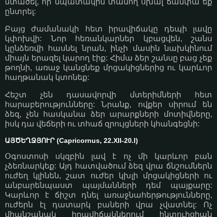
մտածել, որ նպատակին տանող սխալ ճամփա եք
ընտրել:
Բայց ժամանակի հետ իրավիճակը դեպի լավը
կփոխվի: Նոր հեռանկարներ կբացվեն, շանս
կընձեռվի հասնել նրան, ինչի մասին նախկինում
միայն երազել կարող էիք: Հիմա ձեր շանսը բաց չեք
թողնի, առաջ կանցնեք մրցակիցներից ու կարևոր
հաղթանակ կտոնեք:
Հեշտ չեն դասավորվի մտերիմների հետ
հարաբերությունները: Նրանք, ովքեր սիրում են
ձեզ, չեն հասկանա ձեր արարքների մոտիվները,
իսկ դա վեճերի ու տհաճ զրույցների կհանգեցնի:
ԱՅԾԵՂՋՅՈՒՐ (Capricornus, 22.XII-20.I)
Օգոստոսի սկզբին լավ է ոչ մի կարևոր բան
չձեռնարկեք: Այդ հատվածում ձեզ վրա ճնշումներն
ուժեղ կլինեն, շատ ուժեր կխլի մրցակիցների ու
անբարենպաստ պայմանների դեմ պայքարը:
Կարևոր է ճիշտ դնել առաջնահերթությունները,
ուժերն էլ դատարկ բաների վրա չվատնել: Ոչ
միանշանակ իրավիճակներում ինտուիցիան