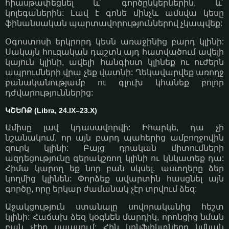
հիասթափեցնել և՛ գործընկերներին, և՛
կոլեգաներին: Լավ է գոնե մինչև ամսվա կեսը
ֆինանսական պարտավորություններով չկապվեք:
Օգոստոսի երկրորդ կեսն առաջինից բարդ կլինի:
Սակայն հուզական դաշտն այդ հատվածում ավելի
կայուն կլինի, ավելի հանգիստ կլինեք ու ուժերն
ապրումների վրա չեք վատնի: Ղեկավարվեք առողջ
բանականությամբ ու գլուխ կհանեք բոլոր
դժվարություններից:
ԿՇԵՌՔ (Libra, 24.IX–23.X)
Ամիսը լավ կդասավորվի: Իհարկե, դա չի
նշանակում, որ այն բարդ պահերից ամբողջովին
զուրկ կլինի: Բայց դրական միտումների
ազդեցությունը գերակշռող կլինի ու կնկատեք դա:
Հիմա կարող եք նոր բան սկսել. աստղերը ձեր
կողմից կլինեն: Փորձեք ավարտին հասցնել այն
գործը, որը երկար ժամանակ չէր տրվում ձեզ:
Աջակցություն ստանալը սովորականից հեշտ
կլինի: Հաճախ ձեզ կօգնեն մարդիկ, որոնցից նման
բան չէիք սպասում: Հին կոնֆլիկտները կմնան