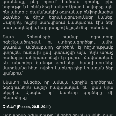
կունենաք, ընդ որում՝ հաճախ դրանք լրիվ
նորություն կլինեն ձեզ համար: Արագ կսովորեք այն,
ինչ պետք է, ժամանակին օգտակար ինֆորմացիա
կգտնեք ու ճիշտ եզրակացություններ կանեք:
Մարդիկ, ովքեր նախկինում կասկածում էին ձեր
տաղանդներին, հարգանքով կլցվեն ձեր հանդեպ:
Շատ Ջրհոսների համար օգոստոսը
ոգեշնչվածության ու ստեղծագործելու ամիս
կդառնա: Ամենաբարդ գործերն էլ հեշտությամբ
կտրվեն, հաճախ լավ կստացվի այն, ինչն առաջ
համարյա անիրագործելի էր թվում: Հավանական
են անսովոր ծանոթություններ, հանդիպումներ
մարդկանց հետ, ովքեր կարևոր դեր կխաղան ձեր
կյանքում:
Նկատի ունեցեք, որ ամսվա վերջին գործերում
ձգձգումներն ավելի հավանական են, քան նրա
սկզբին: Այնպես որ՝ կարևոր գործերը մի
հետաձգեք:
ՁԿՆԵՐ (Pisces, 20.II–20.III)
Օգոստոսը դժվարություններից զուրկ չի լինի, բայց