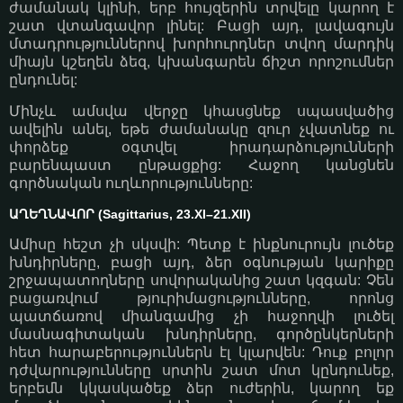
ժամանակ կլինի, երբ հույզերին տրվելը կարող է
շատ վտանգավոր լինել: Բացի այդ, լավագույն
մտադրություններով խորհուրդներ տվող մարդիկ
միայն կշեղեն ձեզ, կխանգարեն ճիշտ որոշումներ
ընդունել:
Մինչև ամսվա վերջը կհասցնեք սպասվածից
ավելին անել, եթե ժամանակը զուր չվատնեք ու
փորձեք օգտվել իրադարձությունների
բարենպաստ ընթացքից: Հաջող կանցնեն
գործնական ուղևորությունները:
ԱՂԵՂՆԱՎՈՐ (Sagittarius, 23.XI–21.XII)
Ամիսը հեշտ չի սկսվի: Պետք է ինքնուրույն լուծեք
խնդիրները, բացի այդ, ձեր օգնության կարիքը
շրջապատողները սովորականից շատ կզգան: Չեն
բացառվում թյուրիմացությունները, որոնց
պատճառով միանգամից չի հաջողվի լուծել
մասնագիտական խնդիրները, գործընկերների
հետ հարաբերություններն էլ կլարվեն: Դուք բոլոր
դժվարությունները սրտին շատ մոտ կընդունեք,
երբեմն կկասկածեք ձեր ուժերին, կարող եք