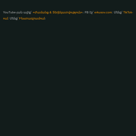
YouTube-յան ալիք՝
«Ժամանց & Տեղեկատվություն»
։ FB էջ՝
erkusov.com
: Մենք՝
TikTok-
ում
: Մենք՝
Ինստագրամում
։