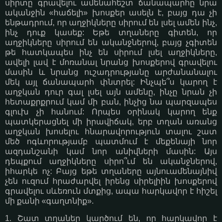
սիրտը գրավելու ամենահեշտ ճանապարհը նրա
ականջին «հաճելի» խոսքեր ասելն է, բայց դա չի
ենթադրում, որ աղջիկները սիրում են լսել ամեն ինչ,
ինչ դուք կասեք: Եթե տղաները գիտեն, որ
աղջիկները սիրում են ականջներով, բայց չգիտեն
թե հատկապես ինչ են սիրում լսել աղջիկները,
ավելի լավ է մոռանալ նրանց խոսքերով գրավելու
մասին և նրանց ուշադրությանը արժանանալու
մեկ այլ ճանապարհ փնտրել: Ինչպե՞ս կարող է
աղջկան դուր գալ լսել այն ամենը, ինչը նրան չի
հետաքրքրում կամ մի բան, ինչից նա պարզապես
գլուխ չի հանում: Որպես օրինակ կարող ենք
պատկերացնել մի իրավիճակ, երբ տղան առանց
աղջկան խոսելու հնարավորություն տալու շատ
մեծ ոգևորությամբ պատմում է մեքենայի նոր
ազդանշանի կամ նոր անիվների մասին: Այս
դեպքում աղջիկները սիրո՞ւմ են ականջներով,
իհարկե ոչ: Բայց եթե տղաները այնուամենայնիվ
չեն ուզում հրաժարվել իրենց սիրելիին խոսքերով
գրավելու սևեռուն մտքից, ապա հարկավոր է հիշել
մի քանի «գաղտնիք».
1. Շատ տղաներ կարծում են, որ հարկավոր է