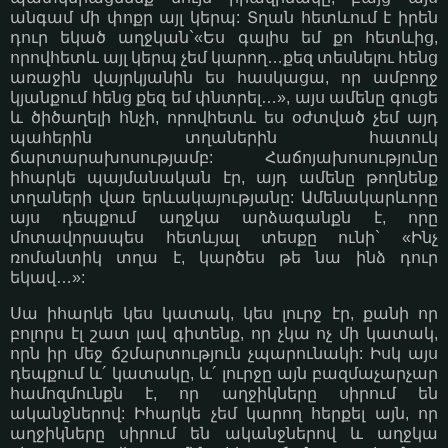
անգամ մի փոքր այլ կերպ: Տղան հետևում է իրեն
դուր եկած աղջկան`«Ես գալիս եմ քո հետևից,
որովհետև այլ կերպ չեմ կարող…քեզ տեսնելու հենց
առաջին վայրկյանին ես հասկացա, որ ամբողջ
կյանքում հենց քեզ եմ փնտրել…», այս ամենը գուցե
և ծիծաղելի հնչի, որովհետև ես օժտված չեմ այդ
պահերին տղաներին հատուկ
ճարտարախոսությամբ: Հաճոյախոսությունը
իհարկե պայմանական էր, այդ ամենը թողնենք
տղաների վառ երևակայությանը: Ամենակարևորը
այս դեպքում աղջկա արձագանքն է, որը
մոտավորապես հետևյալ տեսքը ունի` «Ինչ
ռոմանտիկ տղա է, կարծես թե նա ինձ դուր
եկավ…»:
Սա իհարկե կես կատակ, կես լուրջ էր, քանի որ
բոլորս էլ շատ լավ գիտենք, որ չկա ոչ մի կատակ,
որն իր մեջ ճշմարտություն չպարունակի: Իսկ այս
դեպքում և´ կատակը, և´ լուրջը այն բազմաչարչար
համոզմունքն է, որ աղջիկները սիրում են
ականջներով: Իհարկե չեմ կարող հերքել այն, որ
աղջիկները սիրում են ականջներով և աղջկա