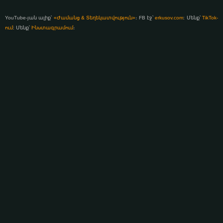
YouTube-յան ալիք՝
«Ժամանց & Տեղեկատվություն»
։ FB էջ՝
erkusov.com
: Մենք՝
TikTok-
ում
: Մենք՝
Ինստագրամում
։