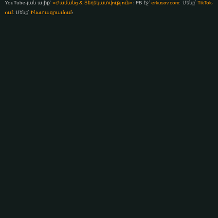
YouTube-յան ալիք՝
«Ժամանց & Տեղեկատվություն»
։ FB էջ՝
erkusov.com
: Մենք՝
TikTok-
ում
: Մենք՝
Ինստագրամում
։