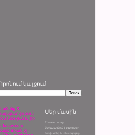
Որոնում կայքում
Ժամանց &
Մեր մասին
Տեղեկատվություն
YouTube-յան ալիք
Erkusov.com-ը
Erkusov.com
ներկայացնում է օգտակար
ֆեյսբուքյան էջ․
հոդվածներ և տեսանյութեր