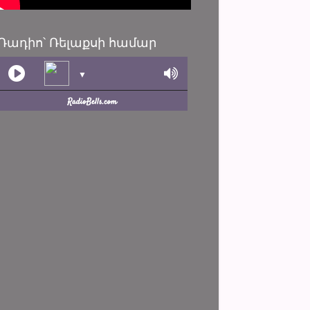
Ռադիո՝ Ռելաքսի համար
▼