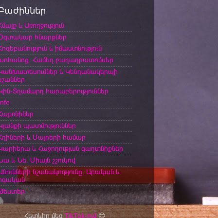
Բաժիններ
Հմայք և Առողջություն
Օգտակար հնարքներ
Հոգեբանություն և իմաստնություն
Խոհանոց. Համեղ բաղադրատոմսեր
Կանխատեսումներ և Կենդանակերպի
նշաններ
Կին-Տղամարդ հարաբերություններ
Info
Հայտնիներ
Կյանքի պատմություններ
Հղիների և Մայրերի համար
Կարիերա և Հաջողության գաղտնիքներ
Նա և Նե. Միայն շշուկով
Անունների նշանակությունը. Արական և
իգական
Թեստեր
Հետևիր մեզ
TikTok-ում
😊