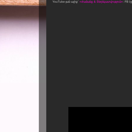
YouTube-յան ալիք՝
«Ժամանց & Տեղեկատվություն»
։ FB է