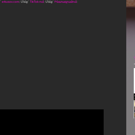
ջ՝
erkusov.com
: Մենք՝
TikTok-ում
: Մենք՝
Ինստագրամում
։