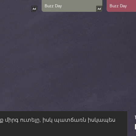
եք միրգ ուտելը, իսկ պատճառն իսկապես