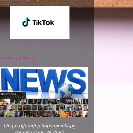
Tweets by erkusov
Օրվա գլխավոր նորությունները
(թարմացվող 24 ժամ)