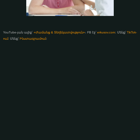
YouTube-յան ալիք՝
«Ժամանց & Տեղեկատվություն»
։ FB էջ՝
erkusov.com
: Մենք՝
TikTok-
ում
: Մենք՝
Ինստագրամում
։