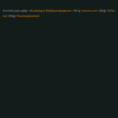
YouTube-յան ալիք՝
«Ժամանց & Տեղեկատվություն»
։ FB էջ՝
erkusov.com
: Մենք՝
TikTok-
ում
: Մենք՝
Ինստագրամում
։