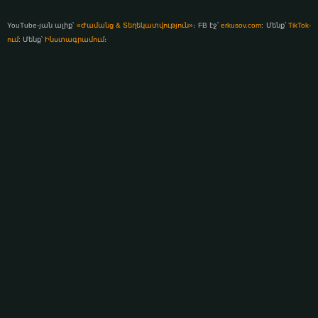
YouTube-յան ալիք՝
«Ժամանց & Տեղեկատվություն»
։ FB էջ՝
erkusov.com
: Մենք՝
TikTok-
ում
: Մենք՝
Ինստագրամում
։