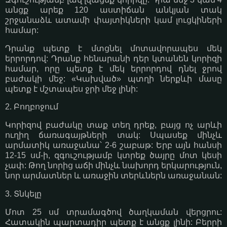
անցք արեք 120 աստիճան անկյան տակ
շրջանաձև ատամի փայտիկների կամ լուցկիների
համար:
Դրանք պետք է մտցնել մոտավորապես մեկ
երրորդով: Դրանք հենարանի դեր կտանեն կորիզի
համար, որը պետք է մեկ երրորդով դնել ջրով
բաժակի մեջ: «Կախված» պտղի ներքևի մասը
պետք է մշտապես ջրի մեջ լինի:
2. Բողբոջում
Կորիզով բաժակը տաք տեղ դրեք, բայց ոչ արևի
ուղիղ ճառագայթների տակ: Սպասեք մինչև
արմատիկ առաջանա՝ 2-6 շաբաթ: Երբ այն հանսի
12-15 սմ-ի, զգուշությամբ կտրեք ծայրը մոտ կեսի
չափ: Թող նորից աճի մինչև նախորդ երկարություն,
նոր արմատներ և առաջին տերևներն առաջանան:
3. Տնկելը
Մոտ 25 սմ տրամագծով ծաղկաման վերցրու:
Հատակին պարտադիր պետք է անցք լինի: Բերրի